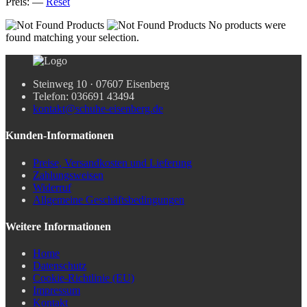
Preis:
—
Reset
No products were
found matching your selection.
Steinweg 10 · 07607 Eisenberg
Telefon: 036691 43494
kontakt@schuhe-eisenberg.de
Kunden-Informationen
Preise, Versandkosten und Lieferung
Zahlungsweisen
Widerruf
Allgemeine Geschäftsbedingungen
Weitere Informationen
Home
Datenschutz
Cookie-Richtlinie (EU)
Impressum
Kontakt