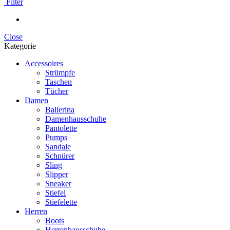
Filter
Close
Kategorie
Accessoires
Strümpfe
Taschen
Tücher
Damen
Ballerina
Damenhausschuhe
Pantolette
Pumps
Sandale
Schnürer
Sling
Slipper
Sneaker
Stiefel
Stiefelette
Herren
Boots
Herrenhausschuhe