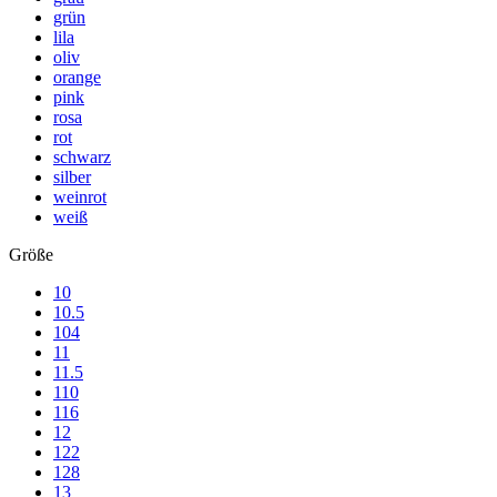
grün
lila
oliv
orange
pink
rosa
rot
schwarz
silber
weinrot
weiß
Größe
10
10.5
104
11
11.5
110
116
12
122
128
13