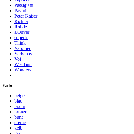
Passigiatti
Pavini
Peter Kaiser
Richter
Rohde
s.Oliver
superfit
Think
Varomed
Verbenas
Voi
Westland
Wonders
Farbe
beige
blau
braun
bronze
bunt
creme
gelb
grau