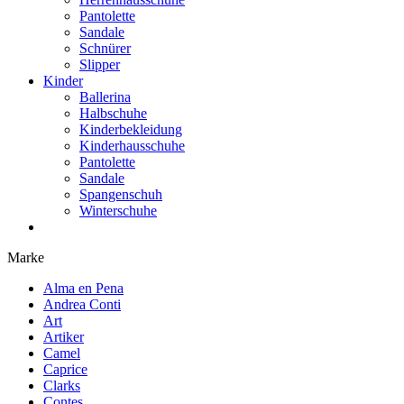
Pantolette
Sandale
Schnürer
Slipper
Kinder
Ballerina
Halbschuhe
Kinderbekleidung
Kinderhausschuhe
Pantolette
Sandale
Spangenschuh
Winterschuhe
Marke
Alma en Pena
Andrea Conti
Art
Artiker
Camel
Caprice
Clarks
Contes