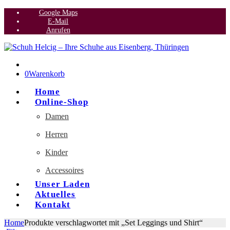
Google Maps
E-Mail
Anrufen
0
Warenkorb
Home
Online-Shop
Damen
Herren
Kinder
Accessoires
Unser Laden
Aktuelles
Kontakt
Home
Produkte verschlagwortet mit „Set Leggings und Shirt“