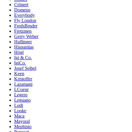
Crönert
Domeno
Everybody
Fly London
FredsBruder
Fretzmen
Gerry Weber
Haflinger
Hispanitas
Högl
Igi & Co.
IgiCo.
Josef Seibel
Keen
Kristoffer
Lazamani
LCoeur
Legero
Leguano
Lodi
Looke
Maca
Mayoral
Mephisto
Papucei