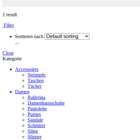
1 result
Filter
Sortieren nach
...
Close
Kategorie
Accessoires
Strümpfe
Taschen
Tücher
Damen
Ballerina
Damenhausschuhe
Pantolette
Pumps
Sandale
Schnürer
Sling
Slipper