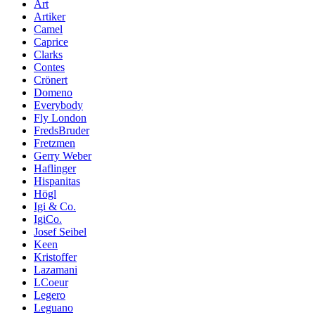
Art
Artiker
Camel
Caprice
Clarks
Contes
Crönert
Domeno
Everybody
Fly London
FredsBruder
Fretzmen
Gerry Weber
Haflinger
Hispanitas
Högl
Igi & Co.
IgiCo.
Josef Seibel
Keen
Kristoffer
Lazamani
LCoeur
Legero
Leguano