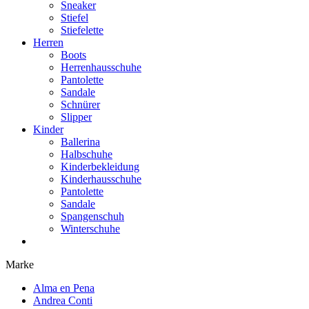
Sneaker
Stiefel
Stiefelette
Herren
Boots
Herrenhausschuhe
Pantolette
Sandale
Schnürer
Slipper
Kinder
Ballerina
Halbschuhe
Kinderbekleidung
Kinderhausschuhe
Pantolette
Sandale
Spangenschuh
Winterschuhe
Marke
Alma en Pena
Andrea Conti