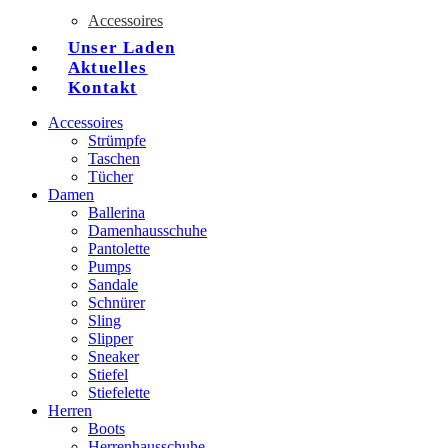
Accessoires
Unser Laden
Aktuelles
Kontakt
Accessoires
Strümpfe
Taschen
Tücher
Damen
Ballerina
Damenhausschuhe
Pantolette
Pumps
Sandale
Schnürer
Sling
Slipper
Sneaker
Stiefel
Stiefelette
Herren
Boots
Herrenhausschuhe