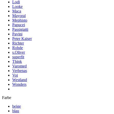
Lodi
Looke
Maca
Mayoral
Mephisto
Papucei
Passigiatti
Pavini
Peter Kaiser
Richter
Rohde
s.Oliver
superfit
Think
Varomed
Verbenas
Voi
Westland
Wonders
Farbe
beige
blau