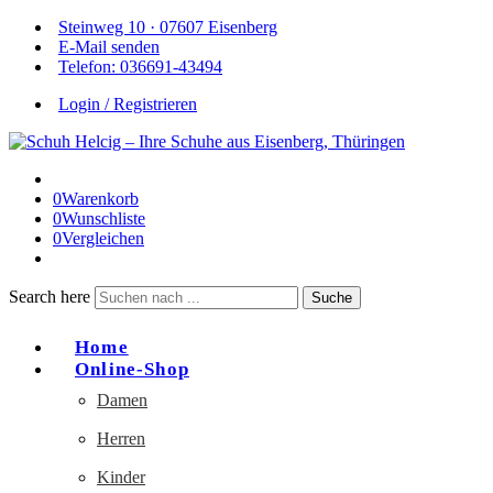
Steinweg 10 · 07607 Eisenberg
E-Mail senden
Telefon: 036691-43494
Login / Registrieren
0
Warenkorb
0
Wunschliste
0
Vergleichen
Search here
Suche
Home
Online-Shop
Damen
Herren
Kinder