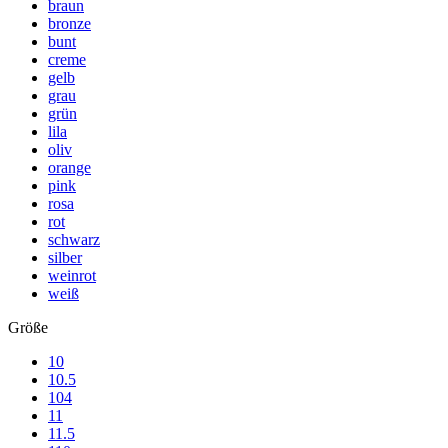
braun
bronze
bunt
creme
gelb
grau
grün
lila
oliv
orange
pink
rosa
rot
schwarz
silber
weinrot
weiß
Größe
10
10.5
104
11
11.5