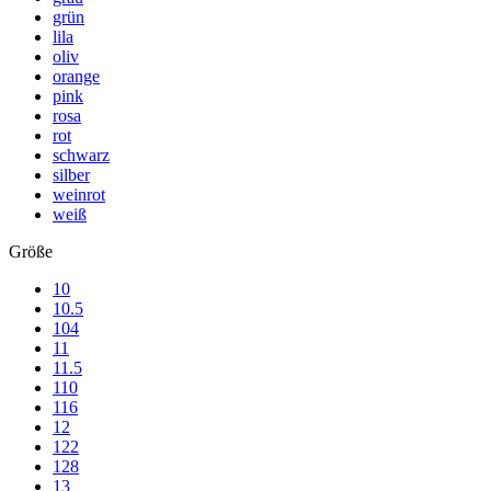
grün
lila
oliv
orange
pink
rosa
rot
schwarz
silber
weinrot
weiß
Größe
10
10.5
104
11
11.5
110
116
12
122
128
13