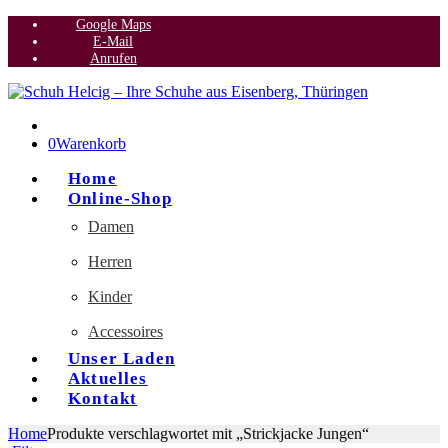
Google Maps
E-Mail
Anrufen
0
Warenkorb
Home
Online-Shop
Damen
Herren
Kinder
Accessoires
Unser Laden
Aktuelles
Kontakt
Home
Produkte verschlagwortet mit „Strickjacke Jungen“