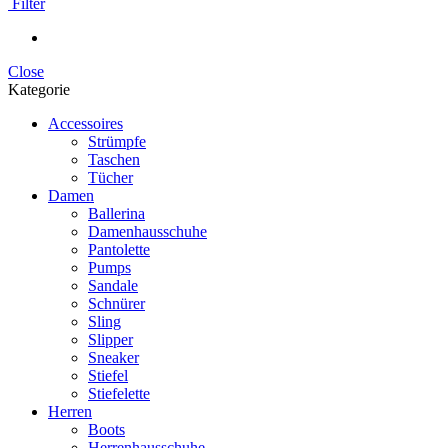
Filter
Close
Kategorie
Accessoires
Strümpfe
Taschen
Tücher
Damen
Ballerina
Damenhausschuhe
Pantolette
Pumps
Sandale
Schnürer
Sling
Slipper
Sneaker
Stiefel
Stiefelette
Herren
Boots
Herrenhausschuhe