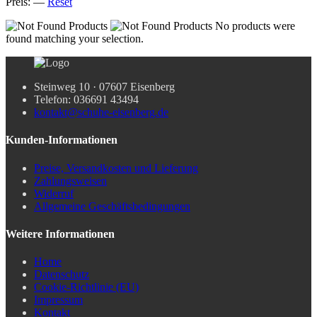
Preis:
—
Reset
No products were
found matching your selection.
Steinweg 10 · 07607 Eisenberg
Telefon: 036691 43494
kontakt@schuhe-eisenberg.de
Kunden-Informationen
Preise, Versandkosten und Lieferung
Zahlungsweisen
Widerruf
Allgemeine Geschäftsbedingungen
Weitere Informationen
Home
Datenschutz
Cookie-Richtlinie (EU)
Impressum
Kontakt