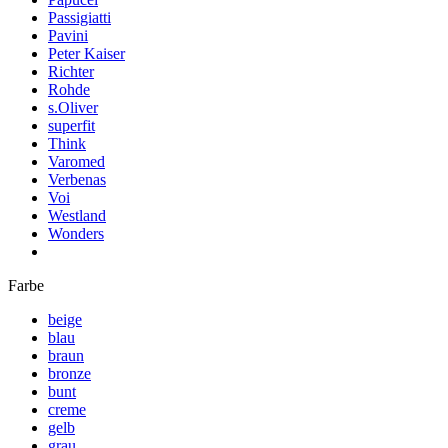
Passigiatti
Pavini
Peter Kaiser
Richter
Rohde
s.Oliver
superfit
Think
Varomed
Verbenas
Voi
Westland
Wonders
Farbe
beige
blau
braun
bronze
bunt
creme
gelb
grau