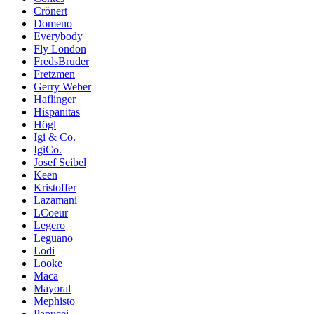
Crönert
Domeno
Everybody
Fly London
FredsBruder
Fretzmen
Gerry Weber
Haflinger
Hispanitas
Högl
Igi & Co.
IgiCo.
Josef Seibel
Keen
Kristoffer
Lazamani
LCoeur
Legero
Leguano
Lodi
Looke
Maca
Mayoral
Mephisto
Papucei