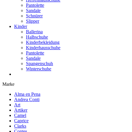
Pantolette
Sandale
Schnürer
Slipper
Kinder
Ballerina
Halbschuhe
Kinderbekleidung
Kinderhausschuhe
Pantolette
Sandale
Spangenschuh
Winterschuhe
Marke
Alma en Pena
Andrea Conti
Art
Artiker
Camel
Caprice
Clarks
Contes