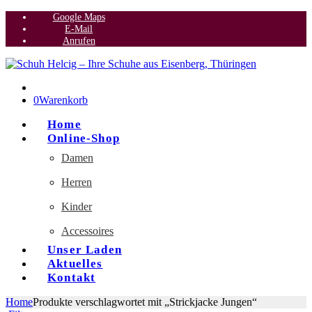
Google Maps
E-Mail
Anrufen
0
Warenkorb
Home
Online-Shop
Damen
Herren
Kinder
Accessoires
Unser Laden
Aktuelles
Kontakt
Home
Produkte verschlagwortet mit „Strickjacke Jungen“