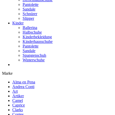
Pantolette
Sandale
Schnürer
Slipper
Kinder
Ballerina
Halbschuhe
Kinderbekleidung
Kinderhausschuhe
Pantolette
Sandale
Spangenschuh
Winterschuhe
Marke
Alma en Pena
Andrea Conti
Art
Artiker
Camel
Caprice
Clarks
Contes