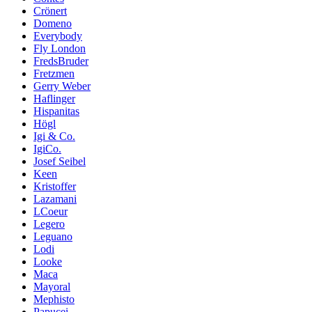
Crönert
Domeno
Everybody
Fly London
FredsBruder
Fretzmen
Gerry Weber
Haflinger
Hispanitas
Högl
Igi & Co.
IgiCo.
Josef Seibel
Keen
Kristoffer
Lazamani
LCoeur
Legero
Leguano
Lodi
Looke
Maca
Mayoral
Mephisto
Papucei