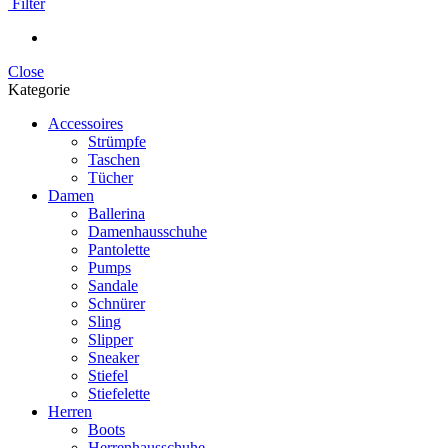
Filter
Close
Kategorie
Accessoires
Strümpfe
Taschen
Tücher
Damen
Ballerina
Damenhausschuhe
Pantolette
Pumps
Sandale
Schnürer
Sling
Slipper
Sneaker
Stiefel
Stiefelette
Herren
Boots
Herrenhausschuhe