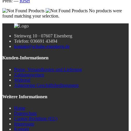
Preis:
—
Reset
No products were
found matching your selection.
Steinweg 10 · 07607 Eisenberg
Telefon: 036691 43494
kontakt@schuhe-eisenberg.de
Kunden-Informationen
Preise, Versandkosten und Lieferung
Zahlungsweisen
Widerruf
Allgemeine Geschäftsbedingungen
Weitere Informationen
Home
Datenschutz
Cookie-Richtlinie (EU)
Impressum
Kontakt