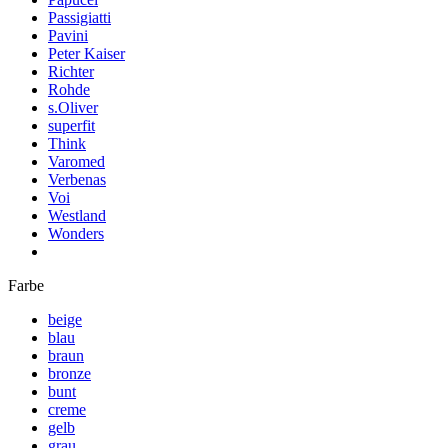
Passigiatti
Pavini
Peter Kaiser
Richter
Rohde
s.Oliver
superfit
Think
Varomed
Verbenas
Voi
Westland
Wonders
Farbe
beige
blau
braun
bronze
bunt
creme
gelb
grau