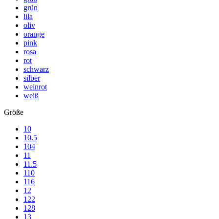
grün
lila
oliv
orange
pink
rosa
rot
schwarz
silber
weinrot
weiß
Größe
10
10.5
104
11
11.5
110
116
12
122
128
13