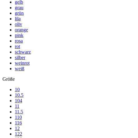
gelb
grau
grün
lila
oliv
orange
pink
rosa
rot
schwarz
silber
weinrot
weiß
Größe
10
10.5
104
11
11.5
110
116
12
122