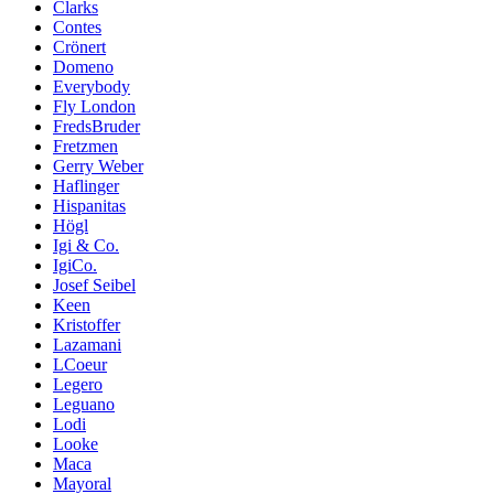
Clarks
Contes
Crönert
Domeno
Everybody
Fly London
FredsBruder
Fretzmen
Gerry Weber
Haflinger
Hispanitas
Högl
Igi & Co.
IgiCo.
Josef Seibel
Keen
Kristoffer
Lazamani
LCoeur
Legero
Leguano
Lodi
Looke
Maca
Mayoral