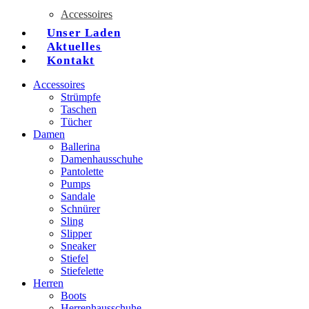
Accessoires
Unser Laden
Aktuelles
Kontakt
Accessoires
Strümpfe
Taschen
Tücher
Damen
Ballerina
Damenhausschuhe
Pantolette
Pumps
Sandale
Schnürer
Sling
Slipper
Sneaker
Stiefel
Stiefelette
Herren
Boots
Herrenhausschuhe