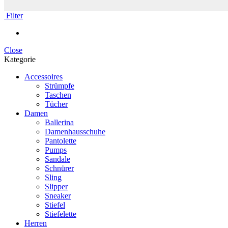
Filter
Close
Kategorie
Accessoires
Strümpfe
Taschen
Tücher
Damen
Ballerina
Damenhausschuhe
Pantolette
Pumps
Sandale
Schnürer
Sling
Slipper
Sneaker
Stiefel
Stiefelette
Herren