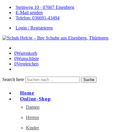
Steinweg 10 · 07607 Eisenberg
E-Mail senden
Telefon: 036691-43494
Login / Registrieren
0
Warenkorb
0
Wunschliste
0
Vergleichen
Search here
Suche
Home
Online-Shop
Damen
Herren
Kinder