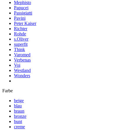
Mephisto
Papucei
Passigiatti
Pavini
Peter Kaiser
Richter
Rohde
s.Oliver
superfit
Think
Varomed
Verbenas
Voi
Westland
Wonders
Farbe
beige
blau
braun
bronze
bunt
creme