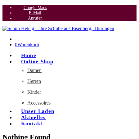
Google Maps
E-Mail
Anrufen
0
Warenkorb
Home
Online-Shop
Damen
Herren
Kinder
Accessoires
Unser Laden
Aktuelles
Kontakt
Nothing Found