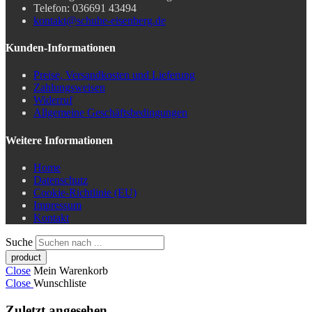
Telefon: 036691 43494
kontakt@schuhe-eisenberg.de
Kunden-Informationen
Preise, Versandkosten und Lieferung
Zahlungsweisen
Widerruf
Allgemeine Geschäftsbedingungen
Weitere Informationen
Home
Datenschutz
Cookie-Richtlinie (EU)
Impressum
Kontakt
Suche
Close
Mein Warenkorb
Close
Wunschliste
Zuletzt angesehen