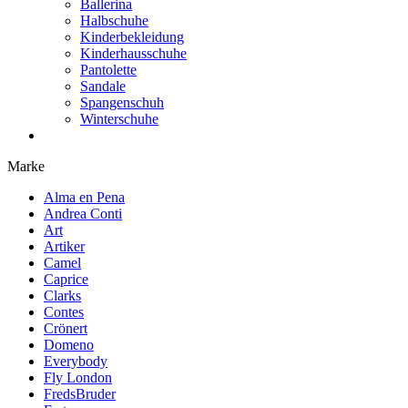
Ballerina
Halbschuhe
Kinderbekleidung
Kinderhausschuhe
Pantolette
Sandale
Spangenschuh
Winterschuhe
Marke
Alma en Pena
Andrea Conti
Art
Artiker
Camel
Caprice
Clarks
Contes
Crönert
Domeno
Everybody
Fly London
FredsBruder