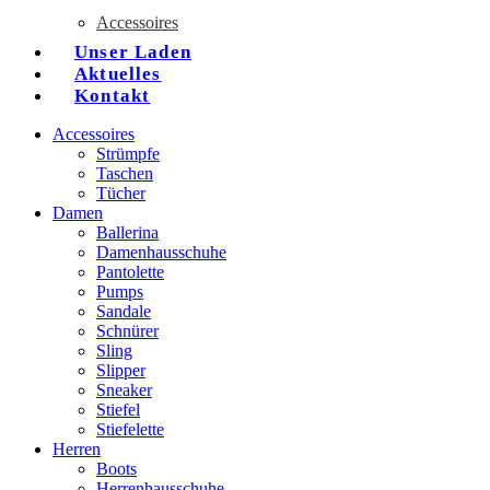
Accessoires
Unser Laden
Aktuelles
Kontakt
Accessoires
Strümpfe
Taschen
Tücher
Damen
Ballerina
Damenhausschuhe
Pantolette
Pumps
Sandale
Schnürer
Sling
Slipper
Sneaker
Stiefel
Stiefelette
Herren
Boots
Herrenhausschuhe