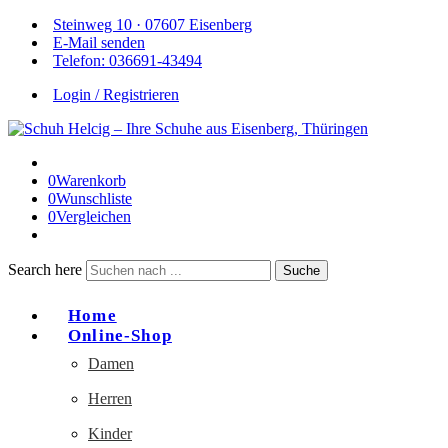
Steinweg 10 · 07607 Eisenberg
E-Mail senden
Telefon: 036691-43494
Login / Registrieren
0
Warenkorb
0
Wunschliste
0
Vergleichen
Search here
Suche
Home
Online-Shop
Damen
Herren
Kinder