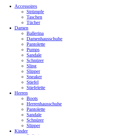
Accessoires
Strümpfe
Taschen
Tücher
Damen
Ballerina
Damenhausschuhe
Pantolette
Pumps
Sandale
Schnürer
Sling
Slipper
Sneaker
Stiefel
Stiefelette
Herren
Boots
Herrenhausschuhe
Pantolette
Sandale
Schnürer
Slipper
Kinder