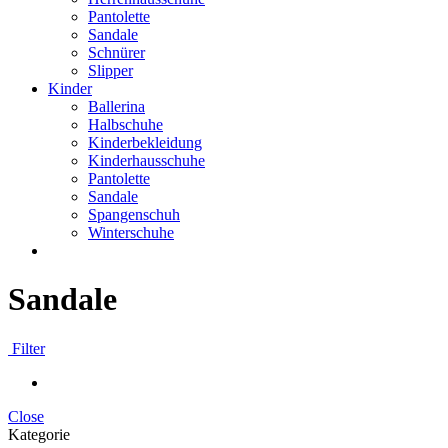
Pantolette
Sandale
Schnürer
Slipper
Kinder
Ballerina
Halbschuhe
Kinderbekleidung
Kinderhausschuhe
Pantolette
Sandale
Spangenschuh
Winterschuhe
Sandale
Filter
Close
Kategorie