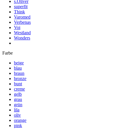
s.Oliver
superfit
Think
Varomed
Verbenas
Voi
Westland
Wonders
Farbe
beige
blau
braun
bronze
bunt
creme
gelb
grau
grün
lila
oliv
orange
pink