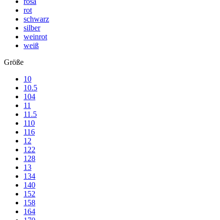
rosa
rot
schwarz
silber
weinrot
weiß
Größe
10
10.5
104
11
11.5
110
116
12
122
128
13
134
140
152
158
164