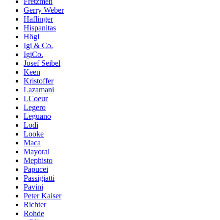
Fretzmen
Gerry Weber
Haflinger
Hispanitas
Högl
Igi & Co.
IgiCo.
Josef Seibel
Keen
Kristoffer
Lazamani
LCoeur
Legero
Leguano
Lodi
Looke
Maca
Mayoral
Mephisto
Papucei
Passigiatti
Pavini
Peter Kaiser
Richter
Rohde