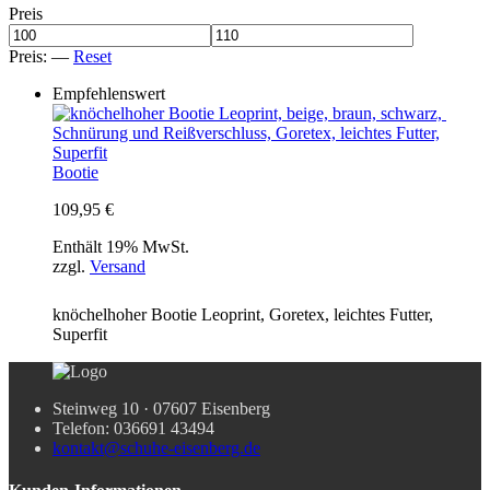
Preis
Preis:
—
Reset
Empfehlenswert
Bootie
109,95
€
Enthält 19% MwSt.
zzgl.
Versand
knöchelhoher Bootie Leoprint, Goretex, leichtes Futter,
Superfit
Steinweg 10 · 07607 Eisenberg
Telefon: 036691 43494
kontakt@schuhe-eisenberg.de