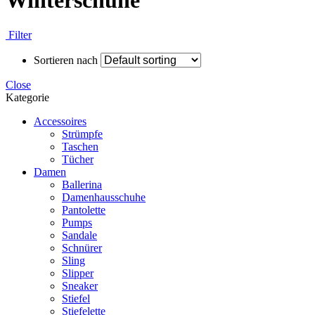
Winterschuhe
Filter
Sortieren nach
Close
Kategorie
Accessoires
Strümpfe
Taschen
Tücher
Damen
Ballerina
Damenhausschuhe
Pantolette
Pumps
Sandale
Schnürer
Sling
Slipper
Sneaker
Stiefel
Stiefelette