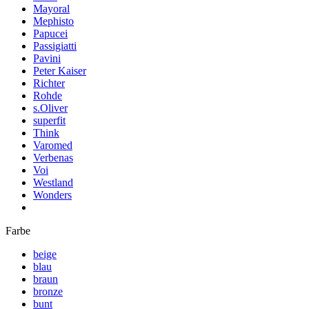
Mayoral
Mephisto
Papucei
Passigiatti
Pavini
Peter Kaiser
Richter
Rohde
s.Oliver
superfit
Think
Varomed
Verbenas
Voi
Westland
Wonders
Farbe
beige
blau
braun
bronze
bunt