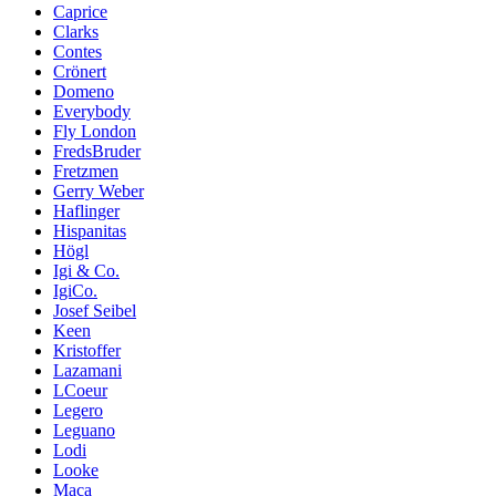
Caprice
Clarks
Contes
Crönert
Domeno
Everybody
Fly London
FredsBruder
Fretzmen
Gerry Weber
Haflinger
Hispanitas
Högl
Igi & Co.
IgiCo.
Josef Seibel
Keen
Kristoffer
Lazamani
LCoeur
Legero
Leguano
Lodi
Looke
Maca