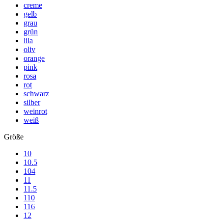
creme
gelb
grau
grün
lila
oliv
orange
pink
rosa
rot
schwarz
silber
weinrot
weiß
Größe
10
10.5
104
11
11.5
110
116
12