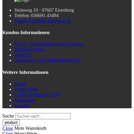
Steinweg 10 · 07607 Eisenberg
Telefon: 036691 43494
kontakt@schuhe-eisenberg.de
Kunden-Informationen
Preise, Versandkosten und Lieferung
Zahlungsweisen
Widerruf
Allgemeine Geschäftsbedingungen
Weitere Informationen
Home
Datenschutz
Cookie-Richtlinie (EU)
Impressum
Kontakt
Suche
Close
Mein Warenkorb
Close
Wunschliste