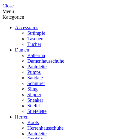
Close
Menu
Kategorien
Accessoires
Strümpfe
Taschen
Tücher
Damen
Ballerina
Damenhausschuhe
Pantolette
Pumps
Sandale
Schnürer
Sling
Slipper
Sneaker
Stiefel
Stiefelette
Herren
Boots
Herrenhausschuhe
Pantolette