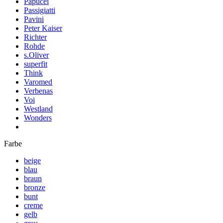
Papucei
Passigiatti
Pavini
Peter Kaiser
Richter
Rohde
s.Oliver
superfit
Think
Varomed
Verbenas
Voi
Westland
Wonders
Farbe
beige
blau
braun
bronze
bunt
creme
gelb