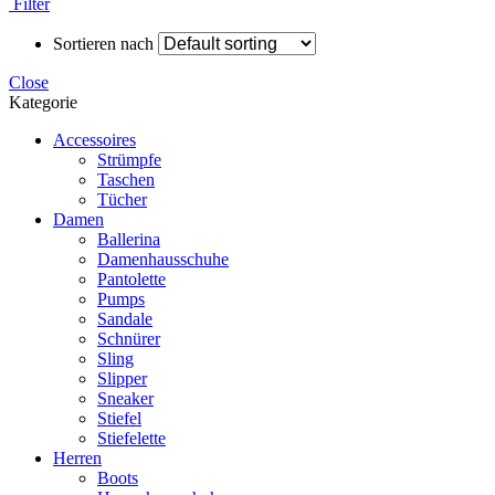
Filter
Sortieren nach
Close
Kategorie
Accessoires
Strümpfe
Taschen
Tücher
Damen
Ballerina
Damenhausschuhe
Pantolette
Pumps
Sandale
Schnürer
Sling
Slipper
Sneaker
Stiefel
Stiefelette
Herren
Boots