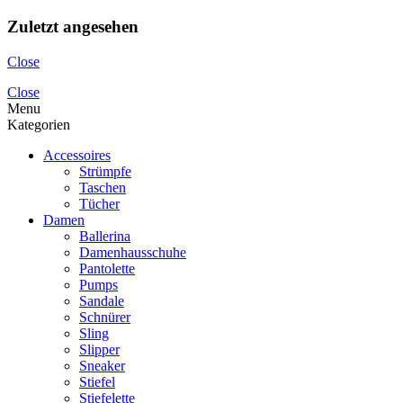
Zuletzt angesehen
Close
Close
Menu
Kategorien
Accessoires
Strümpfe
Taschen
Tücher
Damen
Ballerina
Damenhausschuhe
Pantolette
Pumps
Sandale
Schnürer
Sling
Slipper
Sneaker
Stiefel
Stiefelette