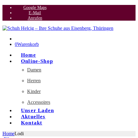
Google Maps
E-Mail
Anrufen
0
Warenkorb
Home
Online-Shop
Damen
Herren
Kinder
Accessoires
Unser Laden
Aktuelles
Kontakt
Home
Lodi