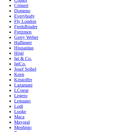
Contes
Crönert
Domeno
Everybody
Fly London
FredsBruder
Fretzmen
Gerry Weber
Haflinger
Hispanitas
Högl
Igi & Co.
IgiCo.
Josef Seibel
Keen
Kristoffer
Lazamani
LCoeur
Legero
Leguano
Lodi
Looke
Maca
Mayoral
Mephisto