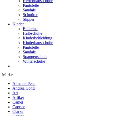
Herrenhausschuhe
Pantolette
Sandale
Schnürer
Slipper
Kinder
Ballerina
Halbschuhe
Kinderbekleidung
Kinderhausschuhe
Pantolette
Sandale
Spangenschuh
Winterschuhe
Marke
Alma en Pena
Andrea Conti
Art
Artiker
Camel
Caprice
Clarks