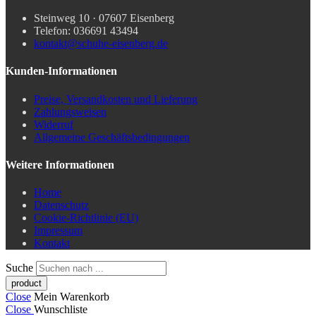
Steinweg 10 · 07607 Eisenberg
Telefon: 036691 43494
kontakt@schuhe-eisenberg.de
Kunden-Informationen
Preise, Versandkosten und Lieferung
Zahlungsweisen
Widerruf
Allgemeine Geschäftsbedingungen
Weitere Informationen
Home
Datenschutz
Cookie-Richtlinie (EU)
Impressum
Kontakt
Suche
Close
Mein Warenkorb
Close
Wunschliste