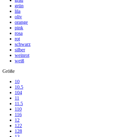
grau
grün
lila
oliv
orange
pink
rosa
rot
schwarz
silber
weinrot
weiß
Größe
10
10.5
104
11
11.5
110
116
12
122
128
13