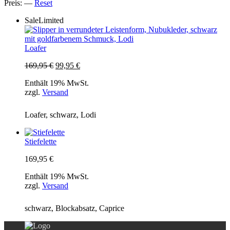
Preis:
—
Reset
Sale
Limited
Loafer
Ursprünglicher
Aktueller
169,95
€
99,95
€
Preis
Preis
Enthält 19% MwSt.
war:
ist:
zzgl.
Versand
169,95 €
99,95 €.
Loafer, schwarz, Lodi
Stiefelette
169,95
€
Enthält 19% MwSt.
zzgl.
Versand
schwarz, Blockabsatz, Caprice