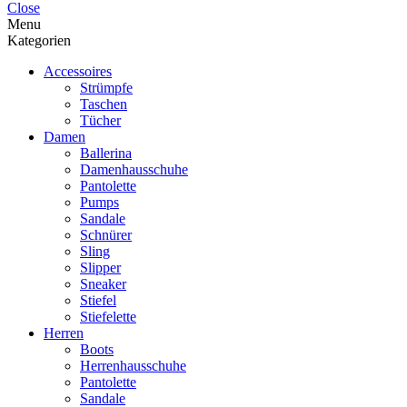
Close
Menu
Kategorien
Accessoires
Strümpfe
Taschen
Tücher
Damen
Ballerina
Damenhausschuhe
Pantolette
Pumps
Sandale
Schnürer
Sling
Slipper
Sneaker
Stiefel
Stiefelette
Herren
Boots
Herrenhausschuhe
Pantolette
Sandale