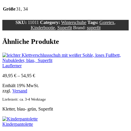
Größe
31, 34
SKU:
11011
Category:
Winterschuhe
Tags:
Goretex
,
Kinderbootie
,
Superfit
Brand:
superfit
Ähnliche Produkte
Lauflerner
Preisspanne:
49,95
€
–
54,95
€
49,95 €
Enthält 19% MwSt.
bis
zzgl.
Versand
54,95 €
Lieferzeit: ca. 3-4 Werktage
Kletter, blau- grün, Superfit
Kinderpantolette