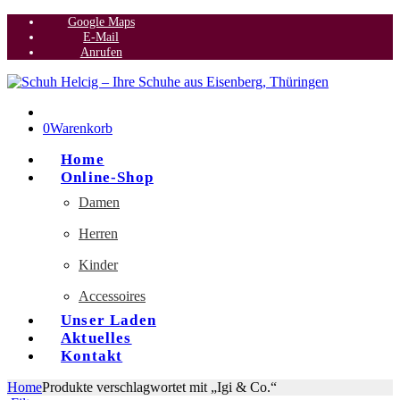
Google Maps
E-Mail
Anrufen
0
Warenkorb
Home
Online-Shop
Damen
Herren
Kinder
Accessoires
Unser Laden
Aktuelles
Kontakt
Home
Produkte verschlagwortet mit „Igi & Co.“