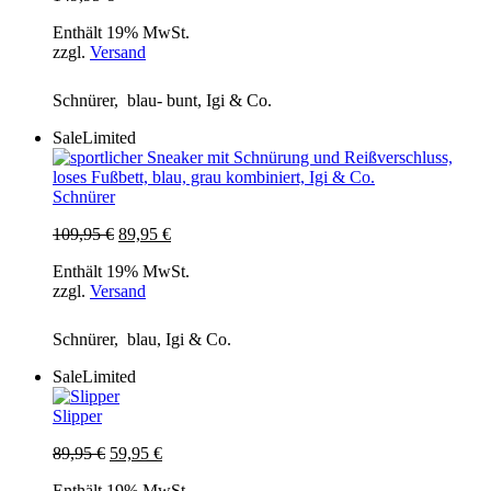
Enthält 19% MwSt.
zzgl.
Versand
Schnürer, blau- bunt, Igi & Co.
Sale
Limited
Schnürer
Ursprünglicher
Aktueller
109,95
€
89,95
€
Preis
Preis
Enthält 19% MwSt.
war:
ist:
zzgl.
Versand
109,95 €
89,95 €.
Schnürer, blau, Igi & Co.
Sale
Limited
Slipper
Ursprünglicher
Aktueller
89,95
€
59,95
€
Preis
Preis
Enthält 19% MwSt.