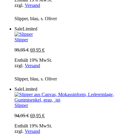
war:
ist:
zzgl.
Versand
89,95 €
59,95 €.
Slipper, blau, s. Oliver
Sale
Limited
Slipper
Ursprünglicher
Aktueller
99,95
€
69,95
€
Preis
Preis
Enthält 19% MwSt.
war:
ist:
zzgl.
Versand
99,95 €
69,95 €.
Slipper, blau, s. Oliver
Sale
Limited
Slipper
Ursprünglicher
Aktueller
94,95
€
69,95
€
Preis
Preis
Enthält 19% MwSt.
war:
ist:
zzgl.
Versand
94,95 €
69,95 €.