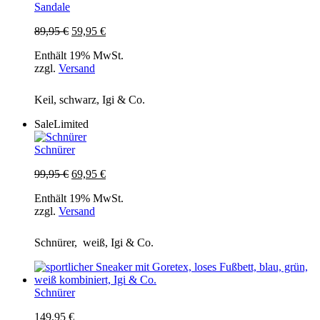
Sandale
Ursprünglicher
Aktueller
89,95
€
59,95
€
Preis
Preis
Enthält 19% MwSt.
war:
ist:
zzgl.
Versand
89,95 €
59,95 €.
Keil, schwarz, Igi & Co.
Sale
Limited
Schnürer
Ursprünglicher
Aktueller
99,95
€
69,95
€
Preis
Preis
Enthält 19% MwSt.
war:
ist:
zzgl.
Versand
99,95 €
69,95 €.
Schnürer, weiß, Igi & Co.
Schnürer
149,95
€