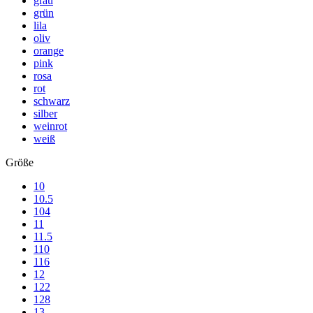
grau
grün
lila
oliv
orange
pink
rosa
rot
schwarz
silber
weinrot
weiß
Größe
10
10.5
104
11
11.5
110
116
12
122
128
13