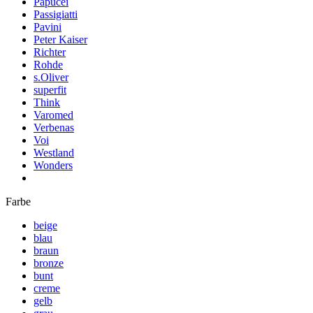
Papucei
Passigiatti
Pavini
Peter Kaiser
Richter
Rohde
s.Oliver
superfit
Think
Varomed
Verbenas
Voi
Westland
Wonders
Farbe
beige
blau
braun
bronze
bunt
creme
gelb