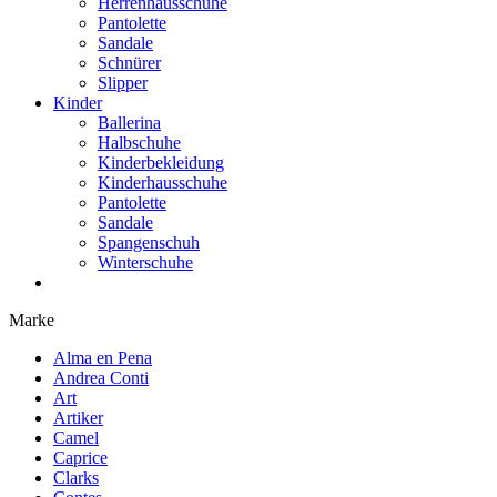
Herrenhausschuhe
Pantolette
Sandale
Schnürer
Slipper
Kinder
Ballerina
Halbschuhe
Kinderbekleidung
Kinderhausschuhe
Pantolette
Sandale
Spangenschuh
Winterschuhe
Marke
Alma en Pena
Andrea Conti
Art
Artiker
Camel
Caprice
Clarks