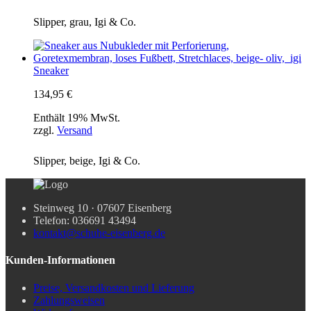
Slipper, grau, Igi & Co.
Sneaker
134,95
€
Enthält 19% MwSt.
zzgl.
Versand
Slipper, beige, Igi & Co.
Steinweg 10 · 07607 Eisenberg
Telefon: 036691 43494
kontakt@schuhe-eisenberg.de
Kunden-Informationen
Preise, Versandkosten und Lieferung
Zahlungsweisen