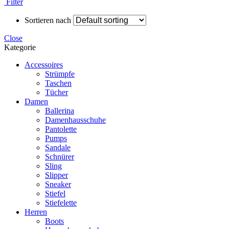
Filter
Sortieren nach
Close
Kategorie
Accessoires
Strümpfe
Taschen
Tücher
Damen
Ballerina
Damenhausschuhe
Pantolette
Pumps
Sandale
Schnürer
Sling
Slipper
Sneaker
Stiefel
Stiefelette
Herren
Boots