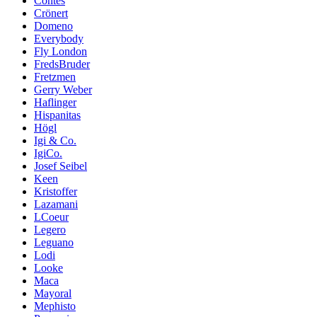
Contes
Crönert
Domeno
Everybody
Fly London
FredsBruder
Fretzmen
Gerry Weber
Haflinger
Hispanitas
Högl
Igi & Co.
IgiCo.
Josef Seibel
Keen
Kristoffer
Lazamani
LCoeur
Legero
Leguano
Lodi
Looke
Maca
Mayoral
Mephisto