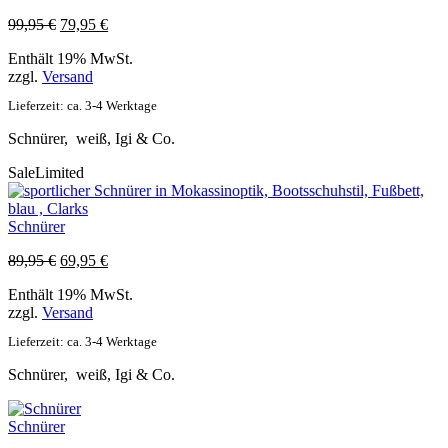
Ursprünglicher
Aktueller
99,95
€
79,95
€
Preis
Preis
Enthält 19% MwSt.
war:
ist:
zzgl.
Versand
99,95 €
79,95 €.
Lieferzeit: ca. 3-4 Werktage
Schnürer, weiß, Igi & Co.
Sale
Limited
Schnürer
Ursprünglicher
Aktueller
89,95
€
69,95
€
Preis
Preis
Enthält 19% MwSt.
war:
ist:
zzgl.
Versand
89,95 €
69,95 €.
Lieferzeit: ca. 3-4 Werktage
Schnürer, weiß, Igi & Co.
Schnürer