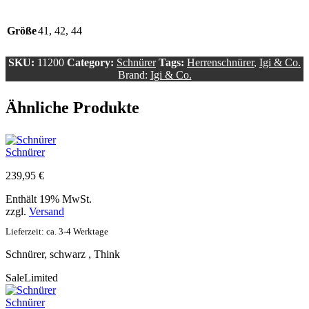
Größe
41, 42, 44
SKU:
11200
Category:
Schnürer
Tags:
Herrenschnürer
,
Igi & Co.
Brand:
Igi & Co.
Ähnliche Produkte
Schnürer
239,95
€
Enthält 19% MwSt.
zzgl.
Versand
Lieferzeit: ca. 3-4 Werktage
Schnürer, schwarz , Think
Sale
Limited
Schnürer