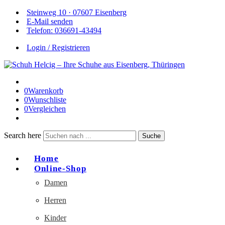
Steinweg 10 · 07607 Eisenberg
E-Mail senden
Telefon: 036691-43494
Login / Registrieren
0
Warenkorb
0
Wunschliste
0
Vergleichen
Search here
Suche
Home
Online-Shop
Damen
Herren
Kinder