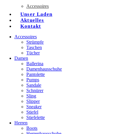
Accessoires
Unser Laden
Aktuelles
Kontakt
Accessoires
Strümpfe
Taschen
Tücher
Damen
Ballerina
Damenhausschuhe
Pantolette
Pumps
Sandale
Schnürer
Sling
Slipper
Sneaker
Stiefel
Stiefelette
Herren
Boots
Herrenhausschuhe