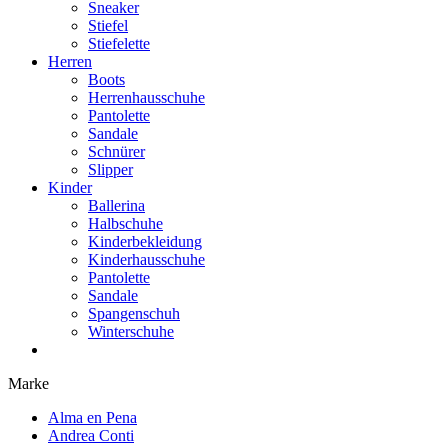
Sneaker
Stiefel
Stiefelette
Herren
Boots
Herrenhausschuhe
Pantolette
Sandale
Schnürer
Slipper
Kinder
Ballerina
Halbschuhe
Kinderbekleidung
Kinderhausschuhe
Pantolette
Sandale
Spangenschuh
Winterschuhe
Marke
Alma en Pena
Andrea Conti