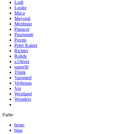
Lodi
Looke
Maca
Mayoral
Mephisto
Papucei
Passigiatti
Pavini
Peter Kaiser
Richter
Rohde
s.Oliver
superfit
Think
Varomed
Verbenas
Voi
Westland
Wonders
Farbe
beige
blau