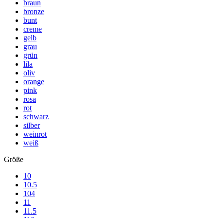
braun
bronze
bunt
creme
gelb
grau
grün
lila
oliv
orange
pink
rosa
rot
schwarz
silber
weinrot
weiß
Größe
10
10.5
104
11
11.5