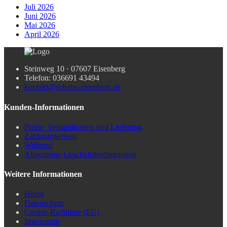
Juli 2026
Juni 2026
Mai 2026
April 2026
Steinweg 10 · 07607 Eisenberg
Telefon: 036691 43494
kontakt@schuhe-eisenberg.de
Kunden-Informationen
Preise, Versandkosten und Lieferung
Zahlungsweisen
Widerruf
Allgemeine Geschäftsbedingungen
Weitere Informationen
Home
Datenschutz
Cookie-Richtlinie (EU)
Impressum