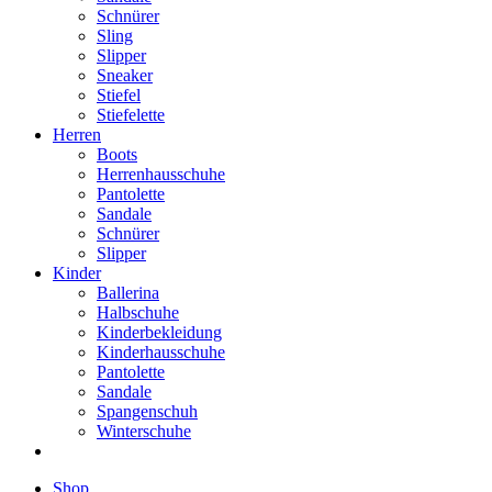
Schnürer
Sling
Slipper
Sneaker
Stiefel
Stiefelette
Herren
Boots
Herrenhausschuhe
Pantolette
Sandale
Schnürer
Slipper
Kinder
Ballerina
Halbschuhe
Kinderbekleidung
Kinderhausschuhe
Pantolette
Sandale
Spangenschuh
Winterschuhe
Shop