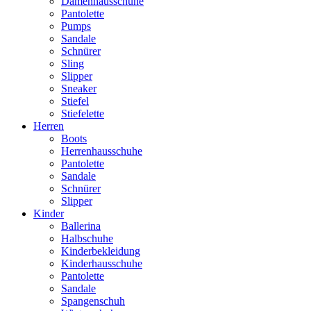
Damenhausschuhe
Pantolette
Pumps
Sandale
Schnürer
Sling
Slipper
Sneaker
Stiefel
Stiefelette
Herren
Boots
Herrenhausschuhe
Pantolette
Sandale
Schnürer
Slipper
Kinder
Ballerina
Halbschuhe
Kinderbekleidung
Kinderhausschuhe
Pantolette
Sandale
Spangenschuh