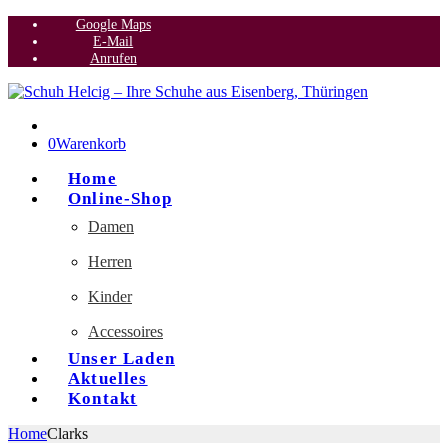
Google Maps
E-Mail
Anrufen
0
Warenkorb
Home
Online-Shop
Damen
Herren
Kinder
Accessoires
Unser Laden
Aktuelles
Kontakt
Home
Clarks