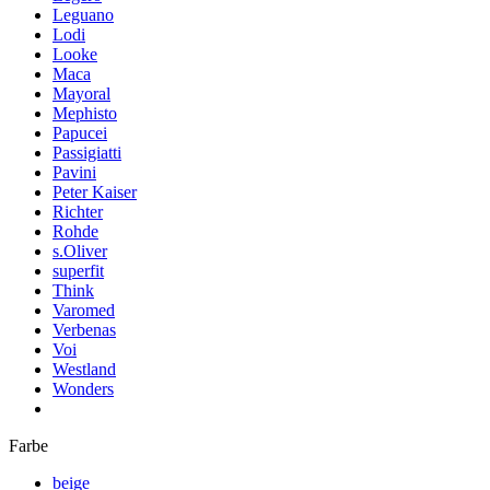
Leguano
Lodi
Looke
Maca
Mayoral
Mephisto
Papucei
Passigiatti
Pavini
Peter Kaiser
Richter
Rohde
s.Oliver
superfit
Think
Varomed
Verbenas
Voi
Westland
Wonders
Farbe
beige