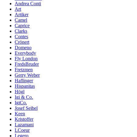
Andrea Conti
Art
Artiker
Camel
Caprice
Clarks
Contes
Crönert
Domeno
Everybody
Fly London
FredsBruder
Fretzmen
Gerry Weber
Haflinger
Hispanitas
Högl
Igi & Co.
IgiCo.
Josef Seibel
Keen
Kristoffer
Lazamani
LCoeur
Legero