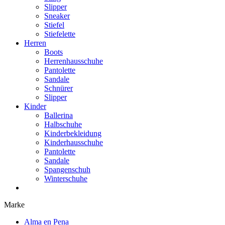
Slipper
Sneaker
Stiefel
Stiefelette
Herren
Boots
Herrenhausschuhe
Pantolette
Sandale
Schnürer
Slipper
Kinder
Ballerina
Halbschuhe
Kinderbekleidung
Kinderhausschuhe
Pantolette
Sandale
Spangenschuh
Winterschuhe
Marke
Alma en Pena