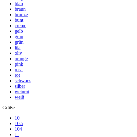
blau
braun
bronze
bunt
creme
gelb
grau
grün
lila
oliv
orange
pink
rosa
rot
schwarz
silber
weinrot
weiß
Größe
10
10.5
104
11