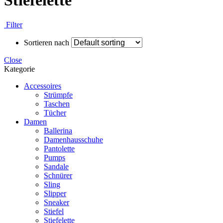
Stiefelette
Filter
Sortieren nach
Close
Kategorie
Accessoires
Strümpfe
Taschen
Tücher
Damen
Ballerina
Damenhausschuhe
Pantolette
Pumps
Sandale
Schnürer
Sling
Slipper
Sneaker
Stiefel
Stiefelette