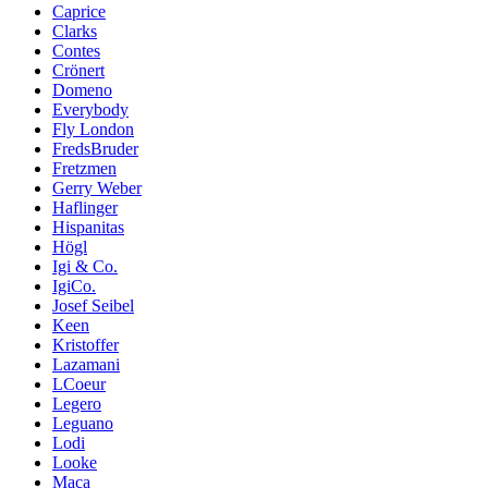
Caprice
Clarks
Contes
Crönert
Domeno
Everybody
Fly London
FredsBruder
Fretzmen
Gerry Weber
Haflinger
Hispanitas
Högl
Igi & Co.
IgiCo.
Josef Seibel
Keen
Kristoffer
Lazamani
LCoeur
Legero
Leguano
Lodi
Looke
Maca