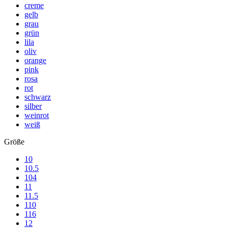
creme
gelb
grau
grün
lila
oliv
orange
pink
rosa
rot
schwarz
silber
weinrot
weiß
Größe
10
10.5
104
11
11.5
110
116
12