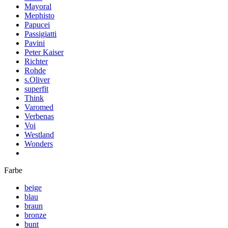
Mayoral
Mephisto
Papucei
Passigiatti
Pavini
Peter Kaiser
Richter
Rohde
s.Oliver
superfit
Think
Varomed
Verbenas
Voi
Westland
Wonders
Farbe
beige
blau
braun
bronze
bunt