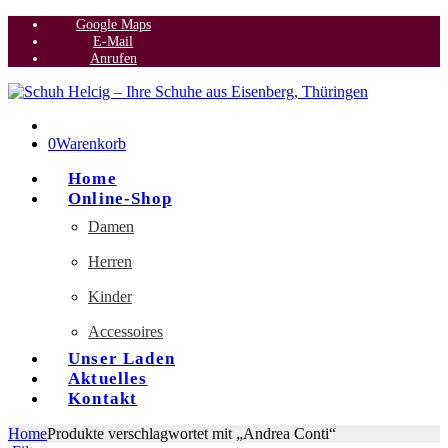
Google Maps
E-Mail
Anrufen
0
Warenkorb
Home
Online-Shop
Damen
Herren
Kinder
Accessoires
Unser Laden
Aktuelles
Kontakt
Home
Produkte verschlagwortet mit „Andrea Conti“