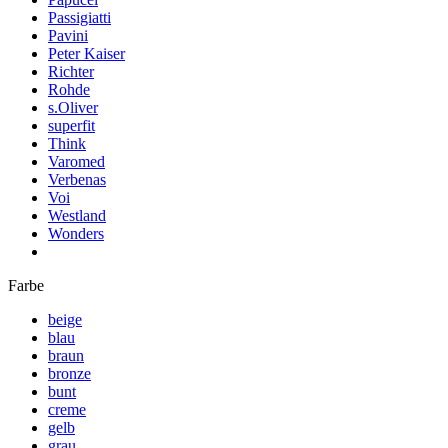
Passigiatti
Pavini
Peter Kaiser
Richter
Rohde
s.Oliver
superfit
Think
Varomed
Verbenas
Voi
Westland
Wonders
Farbe
beige
blau
braun
bronze
bunt
creme
gelb
grau