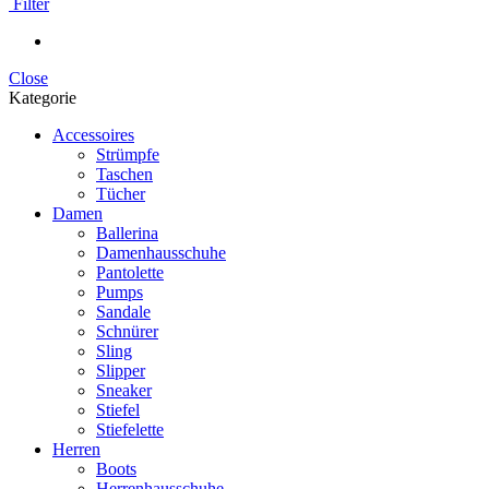
Filter
Close
Kategorie
Accessoires
Strümpfe
Taschen
Tücher
Damen
Ballerina
Damenhausschuhe
Pantolette
Pumps
Sandale
Schnürer
Sling
Slipper
Sneaker
Stiefel
Stiefelette
Herren
Boots
Herrenhausschuhe