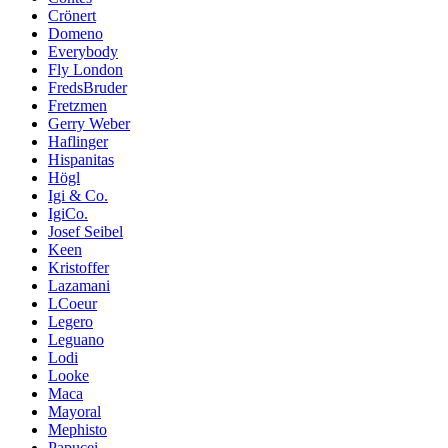
Crönert
Domeno
Everybody
Fly London
FredsBruder
Fretzmen
Gerry Weber
Haflinger
Hispanitas
Högl
Igi & Co.
IgiCo.
Josef Seibel
Keen
Kristoffer
Lazamani
LCoeur
Legero
Leguano
Lodi
Looke
Maca
Mayoral
Mephisto
Papucei