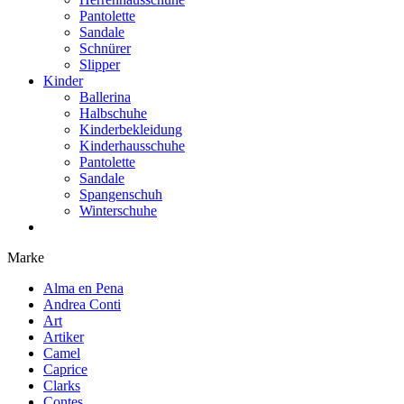
Pantolette
Sandale
Schnürer
Slipper
Kinder
Ballerina
Halbschuhe
Kinderbekleidung
Kinderhausschuhe
Pantolette
Sandale
Spangenschuh
Winterschuhe
Marke
Alma en Pena
Andrea Conti
Art
Artiker
Camel
Caprice
Clarks
Contes