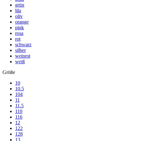
grün
lila
oliv
orange
pink
rosa
rot
schwarz
silber
weinrot
weiß
Größe
10
10.5
104
11
11.5
110
116
12
122
128
13