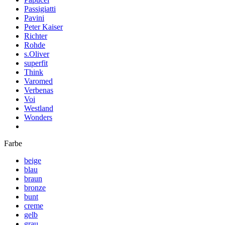
Passigiatti
Pavini
Peter Kaiser
Richter
Rohde
s.Oliver
superfit
Think
Varomed
Verbenas
Voi
Westland
Wonders
Farbe
beige
blau
braun
bronze
bunt
creme
gelb
grau