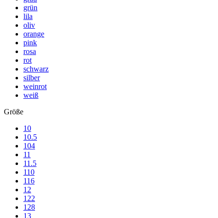
grün
lila
oliv
orange
pink
rosa
rot
schwarz
silber
weinrot
weiß
Größe
10
10.5
104
11
11.5
110
116
12
122
128
13