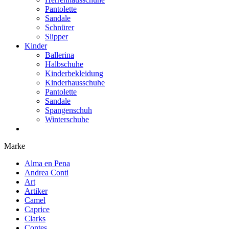
Pantolette
Sandale
Schnürer
Slipper
Kinder
Ballerina
Halbschuhe
Kinderbekleidung
Kinderhausschuhe
Pantolette
Sandale
Spangenschuh
Winterschuhe
Marke
Alma en Pena
Andrea Conti
Art
Artiker
Camel
Caprice
Clarks
Contes