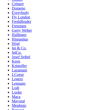
Crönert
Domeno
Everybody
Fly London
FredsBruder
Fretzmen
Gerry Weber
Haflinger
Hispanitas
Högl
Igi & Co.
IgiCo.
Josef Seibel
Keen
Kristoffer
Lazamani
LCoeur
Legero
Leguano
Lodi
Looke
Maca
Mayoral
Mephisto
Papucei