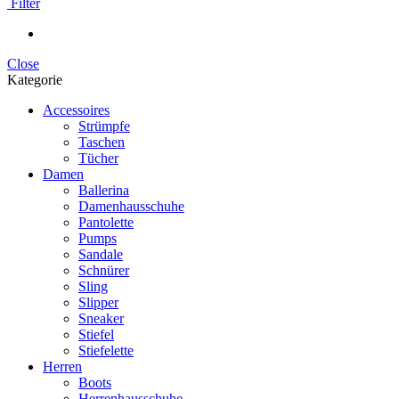
Filter
Close
Kategorie
Accessoires
Strümpfe
Taschen
Tücher
Damen
Ballerina
Damenhausschuhe
Pantolette
Pumps
Sandale
Schnürer
Sling
Slipper
Sneaker
Stiefel
Stiefelette
Herren
Boots
Herrenhausschuhe