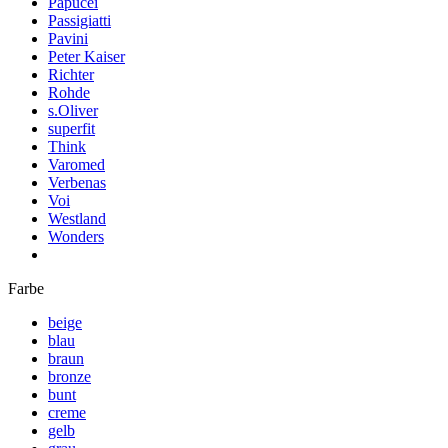
Papucei
Passigiatti
Pavini
Peter Kaiser
Richter
Rohde
s.Oliver
superfit
Think
Varomed
Verbenas
Voi
Westland
Wonders
Farbe
beige
blau
braun
bronze
bunt
creme
gelb