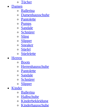
Tücher
Damen
Ballerina
Damenhausschuhe
Pantolette
Pumps
Sandale
Schnürer
Sling
Slipper
Sneaker
Stiefel
Stiefelette
Herren
Boots
Herrenhausschuhe
Pantolette
Sandale
Schnürer
Slipper
Kinder
Ballerina
Halbschuhe
Kinderbekleidung
Kinderhausschuhe