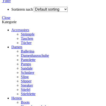
Filter
Sortieren nach
Close
Kategorie
Accessoires
Strümpfe
Taschen
Tücher
Damen
Ballerina
Damenhausschuhe
Pantolette
Pumps
Sandale
Schnürer
Sling
Slipper
Sneaker
Stiefel
Stiefelette
Herren
Boots