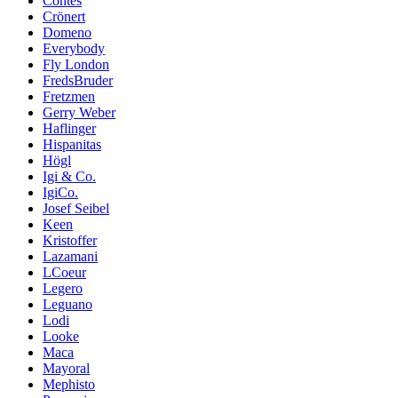
Contes
Crönert
Domeno
Everybody
Fly London
FredsBruder
Fretzmen
Gerry Weber
Haflinger
Hispanitas
Högl
Igi & Co.
IgiCo.
Josef Seibel
Keen
Kristoffer
Lazamani
LCoeur
Legero
Leguano
Lodi
Looke
Maca
Mayoral
Mephisto