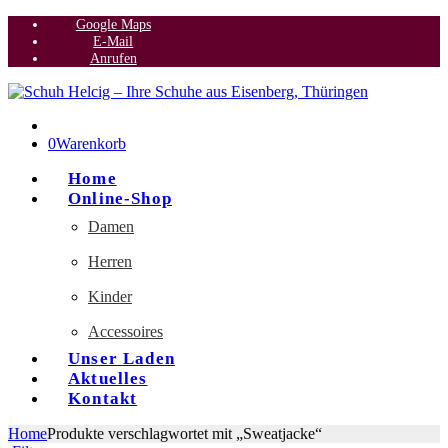
Google Maps
E-Mail
Anrufen
0
Warenkorb
Home
Online-Shop
Damen
Herren
Kinder
Accessoires
Unser Laden
Aktuelles
Kontakt
Home
Produkte verschlagwortet mit „Sweatjacke“