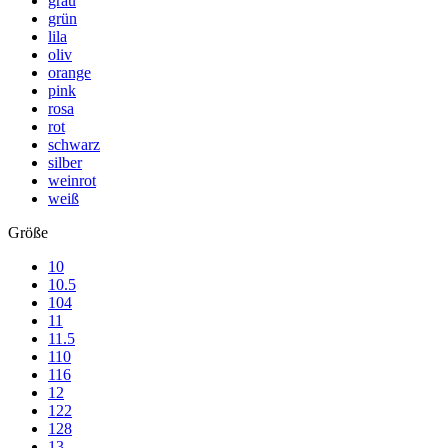
grau
grün
lila
oliv
orange
pink
rosa
rot
schwarz
silber
weinrot
weiß
Größe
10
10.5
104
11
11.5
110
116
12
122
128
13