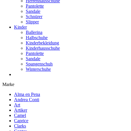
Herrenhausschuhe
Pantolette
Sandale
Schnürer
Slipper
Kinder
Ballerina
Halbschuhe
Kinderbekleidung
Kinderhausschuhe
Pantolette
Sandale
Spangenschuh
Winterschuhe
Marke
Alma en Pena
Andrea Conti
Art
Artiker
Camel
Caprice
Clarks