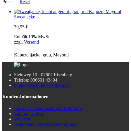
Preis:
—
Reset
Sweatjacke
39,95
€
Enthält 19% MwSt.
zzgl.
Versand
Kapuzenjacke, grau, Mayoral
Steinweg 10 · 07607 Eisenberg
Telefon: 036691 43494
kontakt@schuhe-eisenberg.de
Kunden-Informationen
Preise, Versandkosten und Lieferung
Zahlungsweisen
Widerruf
Allgemeine Geschäftsbedingungen