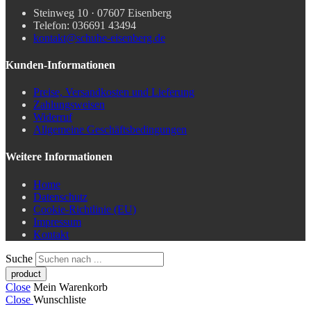
Steinweg 10 · 07607 Eisenberg
Telefon: 036691 43494
kontakt@schuhe-eisenberg.de
Kunden-Informationen
Preise, Versandkosten und Lieferung
Zahlungsweisen
Widerruf
Allgemeine Geschäftsbedingungen
Weitere Informationen
Home
Datenschutz
Cookie-Richtlinie (EU)
Impressum
Kontakt
Suche
Close
Mein Warenkorb
Close
Wunschliste