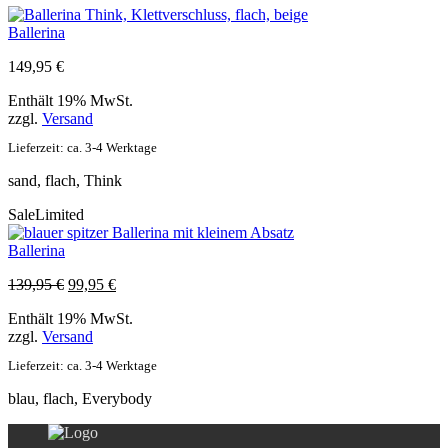
Ballerina
149,95
€
Enthält 19% MwSt.
zzgl.
Versand
Lieferzeit: ca. 3-4 Werktage
sand, flach, Think
Sale
Limited
Ballerina
Ursprünglicher
Aktueller
139,95
€
99,95
€
Preis
Preis
Enthält 19% MwSt.
war:
ist:
zzgl.
Versand
139,95 €
99,95 €.
Lieferzeit: ca. 3-4 Werktage
blau, flach, Everybody