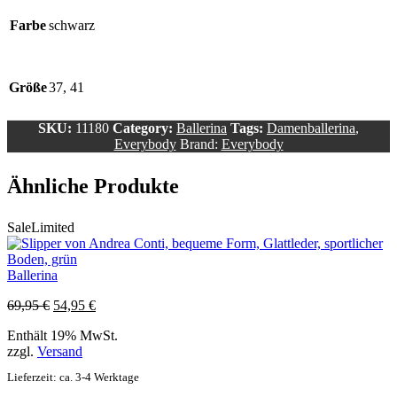
Farbe
schwarz
Größe
37, 41
SKU:
11180
Category:
Ballerina
Tags:
Damenballerina
,
Everybody
Brand:
Everybody
Ähnliche Produkte
Sale
Limited
Ballerina
Ursprünglicher
Aktueller
69,95
€
54,95
€
Preis
Preis
Enthält 19% MwSt.
war:
ist:
zzgl.
Versand
69,95 €
54,95 €.
Lieferzeit: ca. 3-4 Werktage