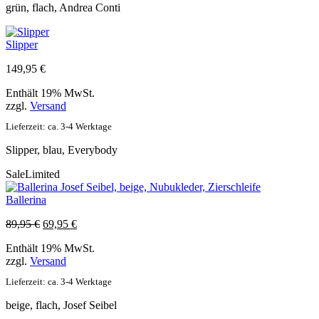
grün, flach, Andrea Conti
Slipper
149,95
€
Enthält 19% MwSt.
zzgl.
Versand
Lieferzeit: ca. 3-4 Werktage
Slipper, blau, Everybody
Sale
Limited
Ballerina
Ursprünglicher
Aktueller
89,95
€
69,95
€
Preis
Preis
Enthält 19% MwSt.
war:
ist:
zzgl.
Versand
89,95 €
69,95 €.
Lieferzeit: ca. 3-4 Werktage
beige, flach, Josef Seibel