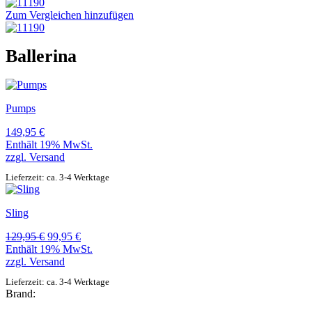
Zum Vergleichen hinzufügen
Ballerina
Pumps
149,95
€
Enthält 19% MwSt.
zzgl.
Versand
Lieferzeit: ca. 3-4 Werktage
Sling
Ursprünglicher
Aktueller
129,95
€
99,95
€
Preis
Preis
Enthält 19% MwSt.
war:
ist:
zzgl.
Versand
129,95 €
99,95 €.
Lieferzeit: ca. 3-4 Werktage
Brand: