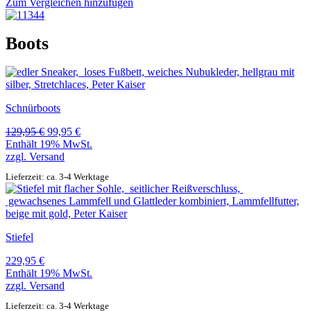
Zum Vergleichen hinzufügen
Boots
Schnürboots
Ursprünglicher
Aktueller
129,95
€
99,95
€
Preis
Preis
Enthält 19% MwSt.
war:
ist:
zzgl.
Versand
129,95 €
99,95 €.
Lieferzeit: ca. 3-4 Werktage
Stiefel
229,95
€
Enthält 19% MwSt.
zzgl.
Versand
Lieferzeit: ca. 3-4 Werktage