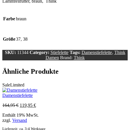
Lammfellfutter, braun, Think
Farbe
braun
Größe
37, 38
SKU:
11344
Category:
Stiefelette
Tags:
Damenstiefelette
,
Think
Damen
Brand:
Think
Ähnliche Produkte
Sale
Limited
Damenstiefelette
Ursprünglicher
Aktueller
164,95
€
119,95
€
Preis
Preis
Enthält 19% MwSt.
war:
ist:
zzgl.
Versand
164,95 €
119,95 €.
Lieferzeit: ca. 3-4 Werktage