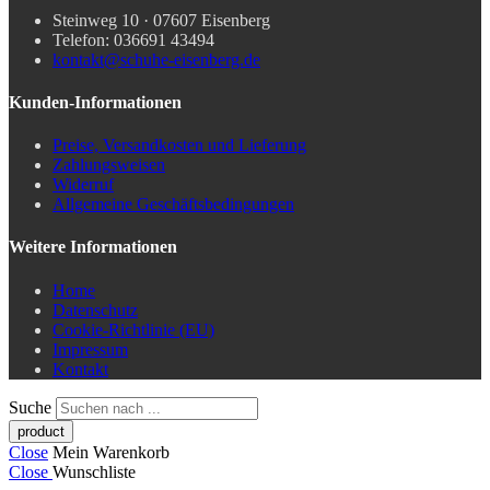
Steinweg 10 · 07607 Eisenberg
Telefon: 036691 43494
kontakt@schuhe-eisenberg.de
Kunden-Informationen
Preise, Versandkosten und Lieferung
Zahlungsweisen
Widerruf
Allgemeine Geschäftsbedingungen
Weitere Informationen
Home
Datenschutz
Cookie-Richtlinie (EU)
Impressum
Kontakt
Suche
Close
Mein Warenkorb
Close
Wunschliste