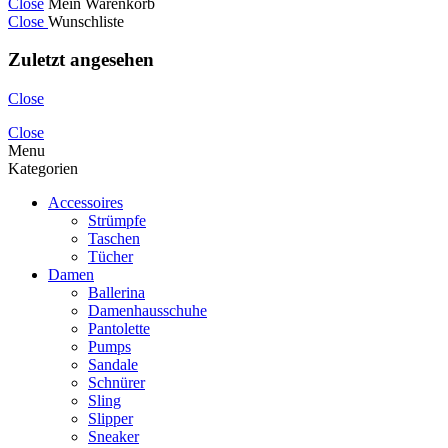
Close
Mein Warenkorb
Close
Wunschliste
Zuletzt angesehen
Close
Close
Menu
Kategorien
Accessoires
Strümpfe
Taschen
Tücher
Damen
Ballerina
Damenhausschuhe
Pantolette
Pumps
Sandale
Schnürer
Sling
Slipper
Sneaker