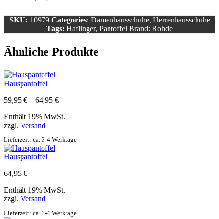
SKU:
10979
Categories:
Damenhausschuhe
,
Herrenhausschuhe
Tags:
Haflinger
,
Pantoffel
Brand:
Rohde
Ähnliche Produkte
Hauspantoffel
Preisspanne:
59,95
€
–
64,95
€
59,95 €
Enthält 19% MwSt.
bis
zzgl.
Versand
64,95 €
Lieferzeit: ca. 3-4 Werktage
Hauspantoffel
64,95
€
Enthält 19% MwSt.
zzgl.
Versand
Lieferzeit: ca. 3-4 Werktage