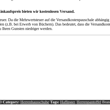
inkaufspreis bieten wir kostenlosen Versand.
teuer. Da die Mehrwertsteuer auf die Versandkostenpauschale abhängig
 (z.B. bei Erwerb von Büchern). Das bedeutet, dass die Versandkoste
u Ihren Gunsten niedriger werden.
0
Category:
Herrenhausschuhe
Tags:
Haflinger
,
Herrenpantoffel
Bran