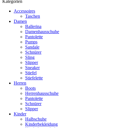
Kategorien
Accessoires
Taschen
Damen
Ballerina
Damenhausschuhe
Pantolette
Pumps
Sandale
Schnürer
Sling
Slipper
Sneaker
Stiefel
Stiefelette
Herren
Boots
Herrenhausschuhe
Pantolette
Schnürer
Slipper
Kinder
Halbschuhe
Kinderbekleidung