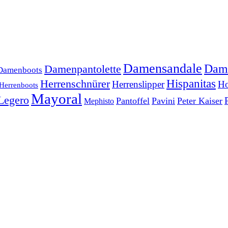
Damensandale
Dam
Damenpantolette
Damenboots
Herrenschnürer
Hispanitas
Herrenslipper
Ho
Herrenboots
Mayoral
Legero
Pantoffel
Pavini
Peter Kaiser
Mephisto