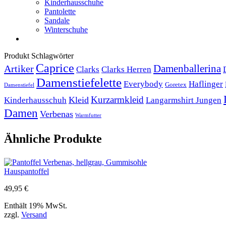
Kinderhausschuhe
Pantolette
Sandale
Winterschuhe
Produkt Schlagwörter
Caprice
Artiker
Damenballerina
Clarks
Clarks Herren
Damenstiefelette
Everybody
Haflinger
Goretex
Damenstiefel
Kurzarmkleid
Kleid
Kinderhausschuh
Langarmshirt Jungen
Damen
Verbenas
Warmfutter
Ähnliche Produkte
Hauspantoffel
49,95
€
Enthält 19% MwSt.
zzgl.
Versand