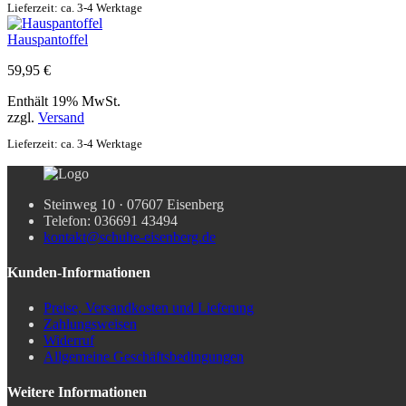
Lieferzeit: ca. 3-4 Werktage
Hauspantoffel
59,95
€
Enthält 19% MwSt.
zzgl.
Versand
Lieferzeit: ca. 3-4 Werktage
Steinweg 10 · 07607 Eisenberg
Telefon: 036691 43494
kontakt@schuhe-eisenberg.de
Kunden-Informationen
Preise, Versandkosten und Lieferung
Zahlungsweisen
Widerruf
Allgemeine Geschäftsbedingungen
Weitere Informationen