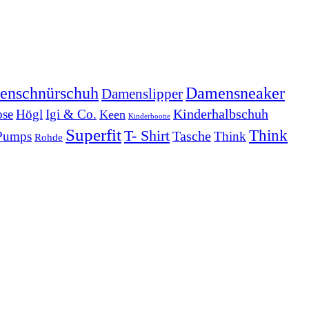
Damensneaker
enschnürschuh
Damenslipper
Kinderhalbschuh
se
Högl
Igi & Co.
Keen
Kinderbootie
Superfit
Think
T- Shirt
Tasche
Pumps
Think
Rohde