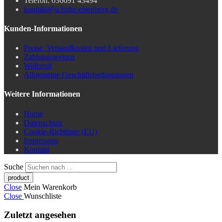
Telefon: 036691 43494
kontakt@schuhe-eisenberg.de
Kunden-Informationen
Preise, Versandkosten und Lieferung
Zahlungsweisen
Widerruf
Allgemeine Geschäftsbedingungen
Weitere Informationen
Home
Datenschutz
Cookie-Richtlinie (EU)
Impressum
Kontakt
Suche
Close
Mein Warenkorb
Close
Wunschliste
Zuletzt angesehen