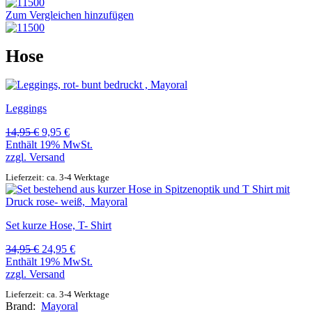
Zum Vergleichen hinzufügen
Hose
Leggings
Ursprünglicher
Aktueller
14,95
€
9,95
€
Preis
Preis
Enthält 19% MwSt.
war:
ist:
zzgl.
Versand
14,95 €
9,95 €.
Lieferzeit: ca. 3-4 Werktage
Set kurze Hose, T- Shirt
Ursprünglicher
Aktueller
34,95
€
24,95
€
Preis
Preis
Enthält 19% MwSt.
war:
ist:
zzgl.
Versand
34,95 €
24,95 €.
Lieferzeit: ca. 3-4 Werktage
Brand:
Mayoral