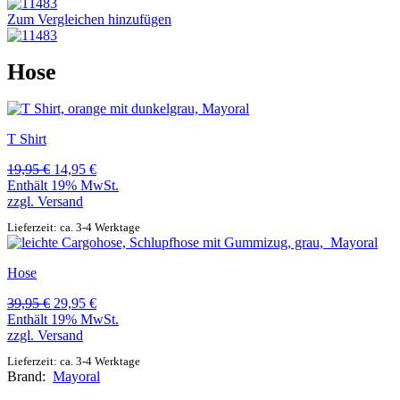
Zum Vergleichen hinzufügen
Hose
T Shirt
Ursprünglicher
Aktueller
19,95
€
14,95
€
Preis
Preis
Enthält 19% MwSt.
war:
ist:
zzgl.
Versand
19,95 €
14,95 €.
Lieferzeit: ca. 3-4 Werktage
Hose
Ursprünglicher
Aktueller
39,95
€
29,95
€
Preis
Preis
Enthält 19% MwSt.
war:
ist:
zzgl.
Versand
39,95 €
29,95 €.
Lieferzeit: ca. 3-4 Werktage
Brand:
Mayoral