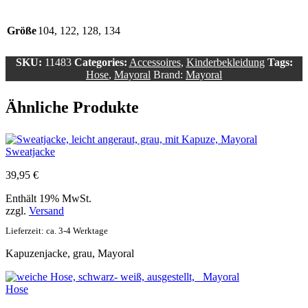
Größe
104, 122, 128, 134
SKU:
11483
Categories:
Accessoires
,
Kinderbekleidung
Tags:
Hose
,
Mayoral
Brand:
Mayoral
Ähnliche Produkte
Sweatjacke
39,95
€
Enthält 19% MwSt.
zzgl.
Versand
Lieferzeit: ca. 3-4 Werktage
Kapuzenjacke, grau, Mayoral
Hose