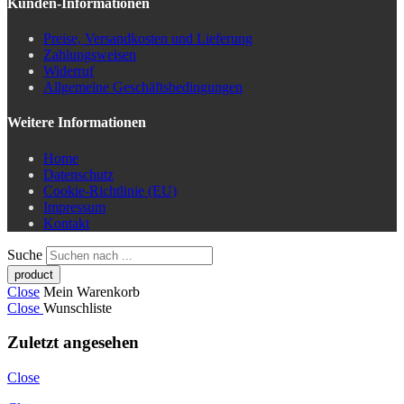
Kunden-Informationen
Preise, Versandkosten und Lieferung
Zahlungsweisen
Widerruf
Allgemeine Geschäftsbedingungen
Weitere Informationen
Home
Datenschutz
Cookie-Richtlinie (EU)
Impressum
Kontakt
Suche
Close
Mein Warenkorb
Close
Wunschliste
Zuletzt angesehen
Close