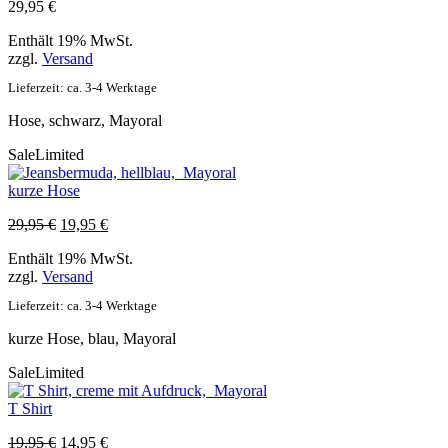
29,95
€
Enthält 19% MwSt.
zzgl.
Versand
Lieferzeit: ca. 3-4 Werktage
Hose, schwarz, Mayoral
Sale
Limited
kurze Hose
Ursprünglicher
Aktueller
29,95
€
19,95
€
Preis
Preis
Enthält 19% MwSt.
war:
ist:
zzgl.
Versand
29,95 €
19,95 €.
Lieferzeit: ca. 3-4 Werktage
kurze Hose, blau, Mayoral
Sale
Limited
T Shirt
Ursprünglicher
Aktueller
19,95
€
14,95
€