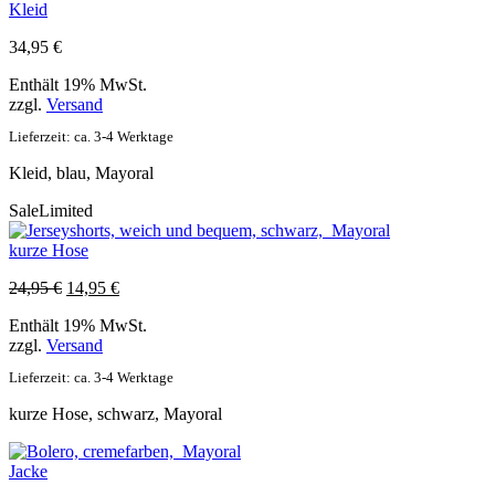
Kleid
34,95
€
Enthält 19% MwSt.
zzgl.
Versand
Lieferzeit: ca. 3-4 Werktage
Kleid, blau, Mayoral
Sale
Limited
kurze Hose
Ursprünglicher
Aktueller
24,95
€
14,95
€
Preis
Preis
Enthält 19% MwSt.
war:
ist:
zzgl.
Versand
24,95 €
14,95 €.
Lieferzeit: ca. 3-4 Werktage
kurze Hose, schwarz, Mayoral
Jacke