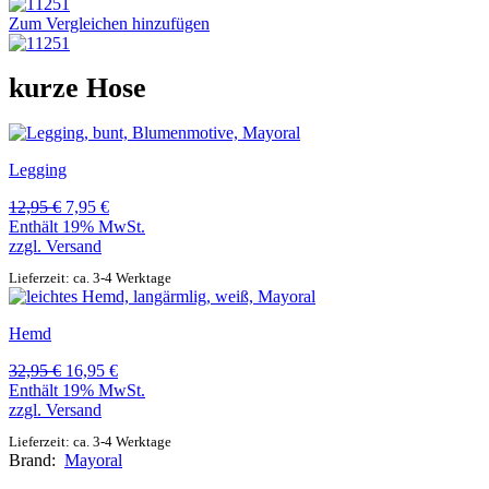
Zum Vergleichen hinzufügen
kurze Hose
Legging
Ursprünglicher
Aktueller
12,95
€
7,95
€
Preis
Preis
Enthält 19% MwSt.
war:
ist:
zzgl.
Versand
12,95 €
7,95 €.
Lieferzeit: ca. 3-4 Werktage
Hemd
Ursprünglicher
Aktueller
32,95
€
16,95
€
Preis
Preis
Enthält 19% MwSt.
war:
ist:
zzgl.
Versand
32,95 €
16,95 €.
Lieferzeit: ca. 3-4 Werktage
Brand:
Mayoral