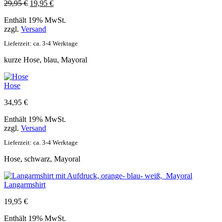
Ursprünglicher
Aktueller
29,95
€
19,95
€
Preis
Preis
Enthält 19% MwSt.
war:
ist:
zzgl.
Versand
29,95 €
19,95 €.
Lieferzeit: ca. 3-4 Werktage
kurze Hose, blau, Mayoral
Hose
34,95
€
Enthält 19% MwSt.
zzgl.
Versand
Lieferzeit: ca. 3-4 Werktage
Hose, schwarz, Mayoral
Langarmshirt
19,95
€
Enthält 19% MwSt.