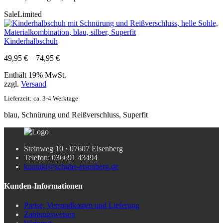
Sale
Limited
Kinderhalbschuh
Preisspanne:
49,95
€
–
74,95
€
49,95 €
Enthält 19% MwSt.
bis
zzgl.
Versand
74,95 €
Lieferzeit: ca. 3-4 Werktage
blau, Schnürung und Reißverschluss, Superfit
Steinweg 10 · 07607 Eisenberg
Telefon: 036691 43494
kontakt@schuhe-eisenberg.de
Kunden-Informationen
Preise, Versandkosten und Lieferung
Zahlungsweisen