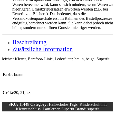
Waren berechnet wird, kann sie sich mindern, wenn Waren zu
niedrigeren Umsatzsteuersätzen erworben werden (z.B. bei
Erwerb von Büchern). Das bedeutet, dass die
Versandkostenpauschale erst im Rahmen des Bestellprozesses
endgültig berechnet werden kann. Sie kann dabei jedoch nicht
höher, sondern nur zu Ihren Gunsten niedriger werden.
Beschreibung
Zusätzliche Information
leichter Kletter, Barefoot- Linie, Lederfutter, braun, beige, Superfit
Farbe
braun
Größe
20, 21, 23
SKU:
11448
Category:
Halbschuhe
Tags:
Kinderschuh mit
Klettverschluss
,
Lauflerner
,
Superfit
Brand:
superfit