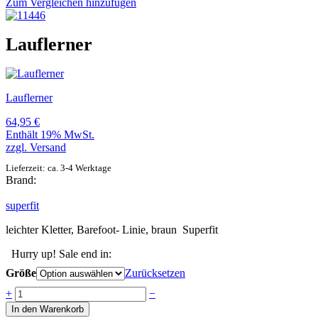
Zum Vergleichen hinzufügen
Lauflerner
Lauflerner
64,95
€
Enthält 19% MwSt.
zzgl.
Versand
Lieferzeit: ca. 3-4 Werktage
Brand:
superfit
leichter Kletter, Barefoot- Linie, braun Superfit
Hurry up! Sale end in:
Größe
Zurücksetzen
Anzahl
+
−
In den Warenkorb