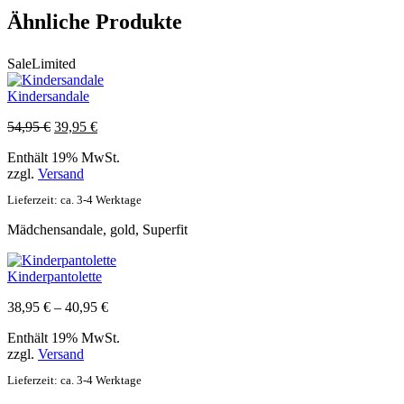
Ähnliche Produkte
Sale
Limited
Kindersandale
Ursprünglicher
Aktueller
54,95
€
39,95
€
Preis
Preis
Enthält 19% MwSt.
war:
ist:
zzgl.
Versand
54,95 €
39,95 €.
Lieferzeit: ca. 3-4 Werktage
Mädchensandale, gold, Superfit
Kinderpantolette
Preisspanne:
38,95
€
–
40,95
€
38,95 €
Enthält 19% MwSt.
bis
zzgl.
Versand
40,95 €
Lieferzeit: ca. 3-4 Werktage