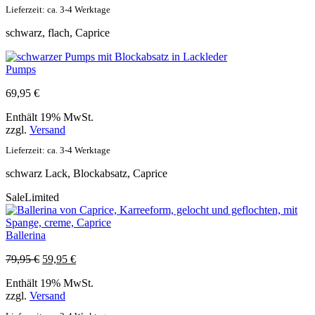
Lieferzeit: ca. 3-4 Werktage
schwarz, flach, Caprice
Pumps
69,95
€
Enthält 19% MwSt.
zzgl.
Versand
Lieferzeit: ca. 3-4 Werktage
schwarz Lack, Blockabsatz, Caprice
Sale
Limited
Ballerina
Ursprünglicher
Aktueller
79,95
€
59,95
€
Preis
Preis
Enthält 19% MwSt.
war:
ist:
zzgl.
Versand
79,95 €
59,95 €.