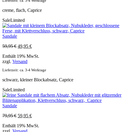
Lieferzeit: ca. 3-4 Werktage
creme, flach, Caprice
Sale
Limited
Sandale
Ursprünglicher
Aktueller
59,95
€
49,95
€
Preis
Preis
Enthält 19% MwSt.
war:
ist:
zzgl.
Versand
59,95 €
49,95 €.
Lieferzeit: ca. 3-4 Werktage
schwarz, kleiner Blockabsatz, Caprice
Sale
Limited
Sandale
Ursprünglicher
Aktueller
79,95
€
59,95
€
Preis
Preis
Enthält 19% MwSt.
war:
ist:
zzgl.
Versand
79,95 €
59,95 €.