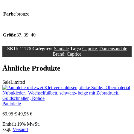
Farbe
bronze
Größe
37, 39, 40
SKU:
11176
Category:
Sandale
Tags:
Caprice
,
Damensandale
Brand:
Caprice
Ähnliche Produkte
Sale
Limited
Pantolette
Ursprünglicher
Aktueller
69,95
€
49,95
€
Preis
Preis
Enthält 19% MwSt.
war:
ist:
zzgl.
Versand
69,95 €
49,95 €.