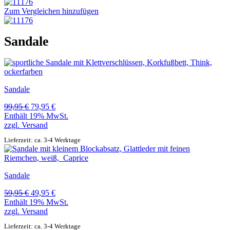
Zum Vergleichen hinzufügen
Sandale
Sandale
Ursprünglicher
Aktueller
99,95
€
79,95
€
Preis
Preis
Enthält 19% MwSt.
war:
ist:
zzgl.
Versand
99,95 €
79,95 €.
Lieferzeit: ca. 3-4 Werktage
Sandale
Ursprünglicher
Aktueller
59,95
€
49,95
€
Preis
Preis
Enthält 19% MwSt.
war:
ist:
zzgl.
Versand
59,95 €
49,95 €.
Lieferzeit: ca. 3-4 Werktage