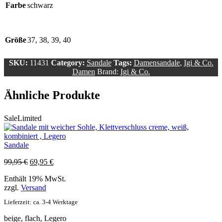
Farbe
schwarz
Größe
37, 38, 39, 40
SKU:
11431
Category:
Sandale
Tags:
Damensandale
,
Igi & Co.
Damen
Brand:
Igi & Co.
Ähnliche Produkte
Sale
Limited
Sandale
Ursprünglicher
Aktueller
99,95
€
69,95
€
Preis
Preis
Enthält 19% MwSt.
war:
ist:
zzgl.
Versand
99,95 €
69,95 €.
Lieferzeit: ca. 3-4 Werktage
beige, flach, Legero