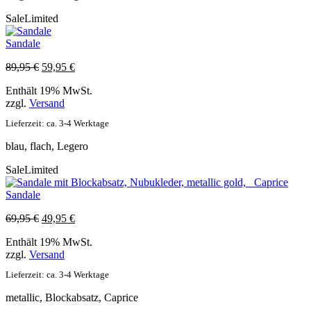
Sale
Limited
Sandale
Ursprünglicher
Aktueller
89,95
€
59,95
€
Preis
Preis
Enthält 19% MwSt.
war:
ist:
zzgl.
Versand
89,95 €
59,95 €.
Lieferzeit: ca. 3-4 Werktage
blau, flach, Legero
Sale
Limited
Sandale
Ursprünglicher
Aktueller
69,95
€
49,95
€
Preis
Preis
Enthält 19% MwSt.
war:
ist:
zzgl.
Versand
69,95 €
49,95 €.
Lieferzeit: ca. 3-4 Werktage
metallic, Blockabsatz, Caprice