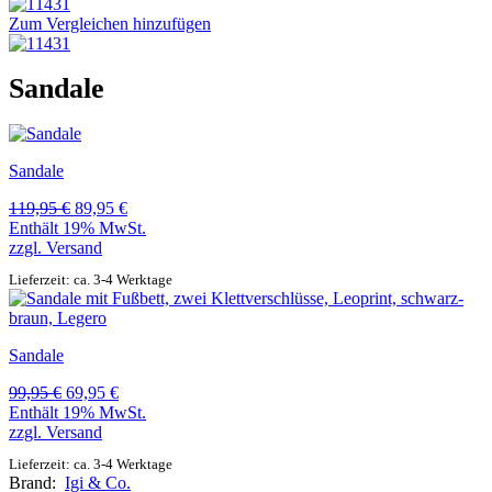
Zum Vergleichen hinzufügen
Sandale
Sandale
Ursprünglicher
Aktueller
119,95
€
89,95
€
Preis
Preis
Enthält 19% MwSt.
war:
ist:
zzgl.
Versand
119,95 €
89,95 €.
Lieferzeit: ca. 3-4 Werktage
Sandale
Ursprünglicher
Aktueller
99,95
€
69,95
€
Preis
Preis
Enthält 19% MwSt.
war:
ist:
zzgl.
Versand
99,95 €
69,95 €.
Lieferzeit: ca. 3-4 Werktage
Brand:
Igi & Co.