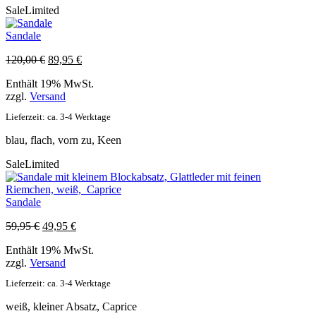
Sale
Limited
Sandale
Ursprünglicher
Aktueller
120,00
€
89,95
€
Preis
Preis
Enthält 19% MwSt.
war:
ist:
zzgl.
Versand
120,00 €
89,95 €.
Lieferzeit: ca. 3-4 Werktage
blau, flach, vorn zu, Keen
Sale
Limited
Sandale
Ursprünglicher
Aktueller
59,95
€
49,95
€
Preis
Preis
Enthält 19% MwSt.
war:
ist:
zzgl.
Versand
59,95 €
49,95 €.
Lieferzeit: ca. 3-4 Werktage
weiß, kleiner Absatz, Caprice