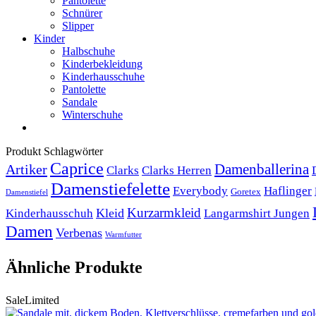
Pantolette
Schnürer
Slipper
Kinder
Halbschuhe
Kinderbekleidung
Kinderhausschuhe
Pantolette
Sandale
Winterschuhe
Produkt Schlagwörter
Caprice
Artiker
Damenballerina
Clarks
Clarks Herren
Damenstiefelette
Everybody
Haflinger
Goretex
Damenstiefel
Kurzarmkleid
Kleid
Kinderhausschuh
Langarmshirt Jungen
Damen
Verbenas
Warmfutter
Ähnliche Produkte
Sale
Limited