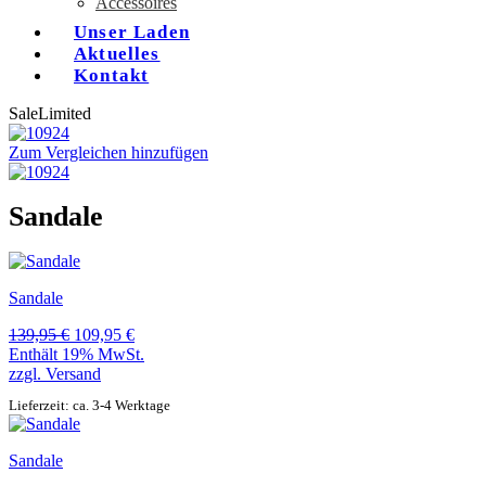
Accessoires
Unser Laden
Aktuelles
Kontakt
Sale
Limited
Zum Vergleichen hinzufügen
Sandale
Sandale
Ursprünglicher
Aktueller
139,95
€
109,95
€
Preis
Preis
Enthält 19% MwSt.
war:
ist:
zzgl.
Versand
139,95 €
109,95 €.
Lieferzeit: ca. 3-4 Werktage
Sandale