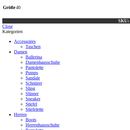
Größe
40
SKU:
Close
Kategorien
Accessoires
Taschen
Damen
Ballerina
Damenhausschuhe
Pantolette
Pumps
Sandale
Schnürer
Sling
Slipper
Sneaker
Stiefel
Stiefelette
Herren
Boots
Herrenhausschuhe