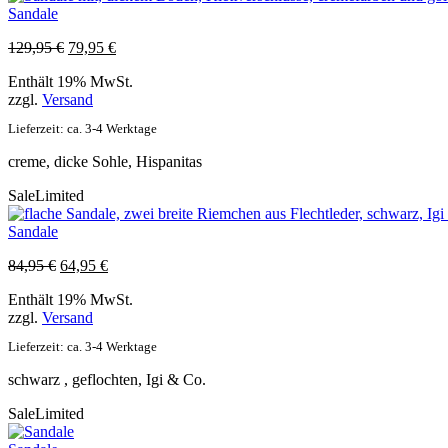
Sandale
Ursprünglicher
Aktueller
129,95
€
79,95
€
Preis
Preis
Enthält 19% MwSt.
war:
ist:
zzgl.
Versand
129,95 €
79,95 €.
Lieferzeit: ca. 3-4 Werktage
creme, dicke Sohle, Hispanitas
Sale
Limited
Sandale
Ursprünglicher
Aktueller
84,95
€
64,95
€
Preis
Preis
Enthält 19% MwSt.
war:
ist:
zzgl.
Versand
84,95 €
64,95 €.
Lieferzeit: ca. 3-4 Werktage
schwarz , geflochten, Igi & Co.
Sale
Limited