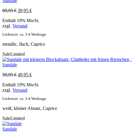
Sandale
Ursprünglicher
Aktueller
69,95
€
39,95
€
Preis
Preis
Enthält 19% MwSt.
war:
ist:
zzgl.
Versand
69,95 €
39,95 €.
Lieferzeit: ca. 3-4 Werktage
metallic, flach, Caprice
Sale
Limited
Sandale
Ursprünglicher
Aktueller
59,95
€
49,95
€
Preis
Preis
Enthält 19% MwSt.
war:
ist:
zzgl.
Versand
59,95 €
49,95 €.
Lieferzeit: ca. 3-4 Werktage
weiß, kleiner Absatz, Caprice
Sale
Limited
Sandale