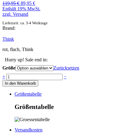
Ursprünglicher
Aktueller
119,95
€
89,95
€
Preis
Preis
Enthält 19% MwSt.
war:
ist:
zzgl.
Versand
119,95 €
89,95 €.
Lieferzeit: ca. 3-4 Werktage
Brand:
Think
rot, flach, Think
Hurry up! Sale end in:
Größe
Zurücksetzen
Anzahl
+
−
In den Warenkorb
Größentabelle
Größentabelle
Versandkosten