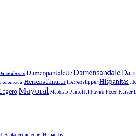
Damensandale
Dam
Damenpantolette
Damenboots
Herrenschnürer
Hispanitas
Herrenslipper
Ho
Herrenboots
Mayoral
Legero
Pantoffel
Pavini
Peter Kaiser
Mephisto