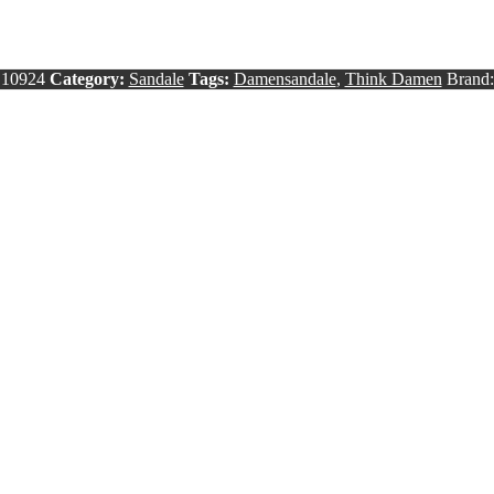
10924
Category:
Sandale
Tags:
Damensandale
,
Think Damen
Brand