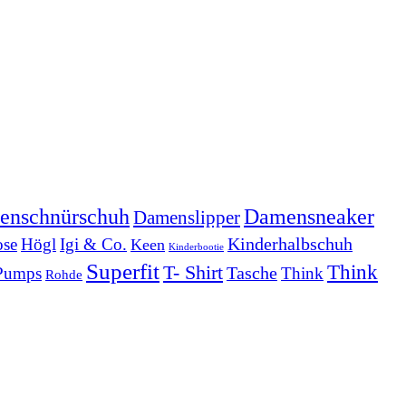
Damensneaker
enschnürschuh
Damenslipper
Kinderhalbschuh
se
Högl
Igi & Co.
Keen
Kinderbootie
Superfit
Think
T- Shirt
Tasche
Pumps
Think
Rohde