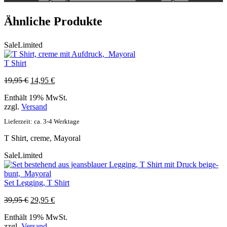
Ähnliche Produkte
Sale
Limited
T Shirt
Ursprünglicher
Aktueller
19,95
€
14,95
€
Preis
Preis
Enthält 19% MwSt.
war:
ist:
zzgl.
Versand
19,95 €
14,95 €.
Lieferzeit: ca. 3-4 Werktage
T Shirt, creme, Mayoral
Sale
Limited
Set Legging, T Shirt
Ursprünglicher
Aktueller
39,95
€
29,95
€
Preis
Preis
Enthält 19% MwSt.
war:
ist:
zzgl.
Versand
39,95 €
29,95 €.