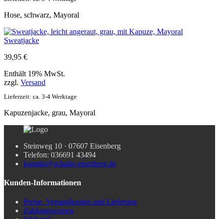
Hose, schwarz, Mayoral
Sweatjacke
39,95
€
Enthält 19% MwSt.
zzgl.
Versand
Lieferzeit: ca. 3-4 Werktage
Kapuzenjacke, grau, Mayoral
Steinweg 10 · 07607 Eisenberg
Telefon: 036691 43494
kontakt@schuhe-eisenberg.de
Kunden-Informationen
Preise, Versandkosten und Lieferung
Zahlungsweisen