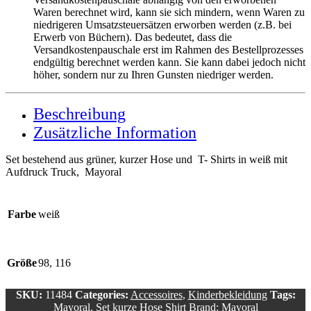
Waren berechnet wird, kann sie sich mindern, wenn Waren zu
niedrigeren Umsatzsteuersätzen erworben werden (z.B. bei
Erwerb von Büchern). Das bedeutet, dass die
Versandkostenpauschale erst im Rahmen des Bestellprozesses
endgültig berechnet werden kann. Sie kann dabei jedoch nicht
höher, sondern nur zu Ihren Gunsten niedriger werden.
Beschreibung
Zusätzliche Information
Set bestehend aus grüner, kurzer Hose und T- Shirts in weiß mit
Aufdruck Truck, Mayoral
Farbe
weiß
Größe
98, 116
SKU:
11484
Categories:
Accessoires
,
Kinderbekleidung
Tags:
Mayoral
,
Set kurze Hose Shirt
Brand:
Mayoral