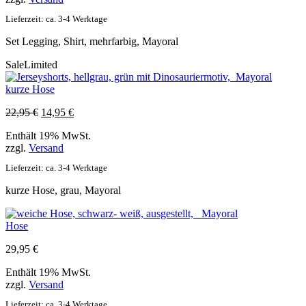
Lieferzeit: ca. 3-4 Werktage
Set Legging, Shirt, mehrfarbig, Mayoral
Sale
Limited
kurze Hose
Ursprünglicher
Aktueller
22,95
€
14,95
€
Preis
Preis
Enthält 19% MwSt.
war:
ist:
zzgl.
Versand
22,95 €
14,95 €.
Lieferzeit: ca. 3-4 Werktage
kurze Hose, grau, Mayoral
Hose
29,95
€
Enthält 19% MwSt.
zzgl.
Versand
Lieferzeit: ca. 3-4 Werktage