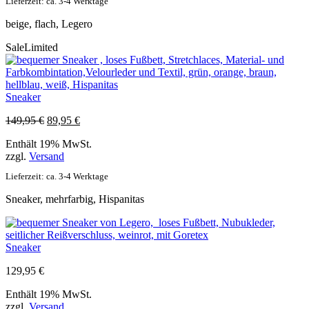
Lieferzeit: ca. 3-4 Werktage
beige, flach, Legero
Sale
Limited
Sneaker
Ursprünglicher
Aktueller
149,95
€
89,95
€
Preis
Preis
Enthält 19% MwSt.
war:
ist:
zzgl.
Versand
149,95 €
89,95 €.
Lieferzeit: ca. 3-4 Werktage
Sneaker, mehrfarbig, Hispanitas
Sneaker
129,95
€
Enthält 19% MwSt.
zzgl.
Versand