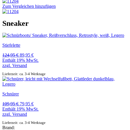
Zum Vergleichen hinzufügen
Sneaker
Stiefelette
Ursprünglicher
Aktueller
124,95
€
89,95
€
Preis
Preis
Enthält 19% MwSt.
war:
ist:
zzgl.
Versand
124,95 €
89,95 €.
Lieferzeit: ca. 3-4 Werktage
Schnürer
Ursprünglicher
Aktueller
109,95
€
79,95
€
Preis
Preis
Enthält 19% MwSt.
war:
ist:
zzgl.
Versand
109,95 €
79,95 €.
Lieferzeit: ca. 3-4 Werktage
Brand: