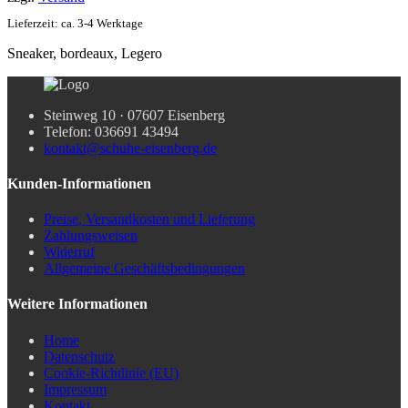
Lieferzeit: ca. 3-4 Werktage
Sneaker, bordeaux, Legero
Steinweg 10 · 07607 Eisenberg
Telefon: 036691 43494
kontakt@schuhe-eisenberg.de
Kunden-Informationen
Preise, Versandkosten und Lieferung
Zahlungsweisen
Widerruf
Allgemeine Geschäftsbedingungen
Weitere Informationen
Home
Datenschutz
Cookie-Richtlinie (EU)
Impressum
Kontakt