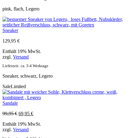
pink, flach, Legero
Sneaker
129,95
€
Enthält 19% MwSt.
zzgl.
Versand
Lieferzeit: ca. 3-4 Werktage
Sneaker, schwarz, Legero
Sale
Limited
Sandale
Ursprünglicher
Aktueller
99,95
€
69,95
€
Preis
Preis
Enthält 19% MwSt.
war:
ist:
zzgl.
Versand
99,95 €
69,95 €.