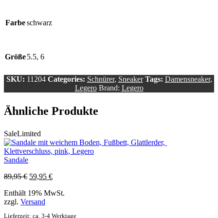
Farbe
schwarz
Größe
5.5, 6
SKU:
11204
Categories:
Schnürer
,
Sneaker
Tags:
Damensneaker
,
Legero
Brand:
Legero
Ähnliche Produkte
Sale
Limited
Sandale
Ursprünglicher
Aktueller
89,95
€
59,95
€
Preis
Preis
Enthält 19% MwSt.
war:
ist:
zzgl.
Versand
89,95 €
59,95 €.
Lieferzeit: ca. 3-4 Werktage