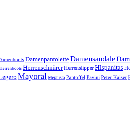
Damensandale
Dam
Damenpantolette
Damenboots
Herrenschnürer
Hispanitas
Herrenslipper
Ho
Herrenboots
Mayoral
Legero
Pantoffel
Pavini
Peter Kaiser
Mephisto