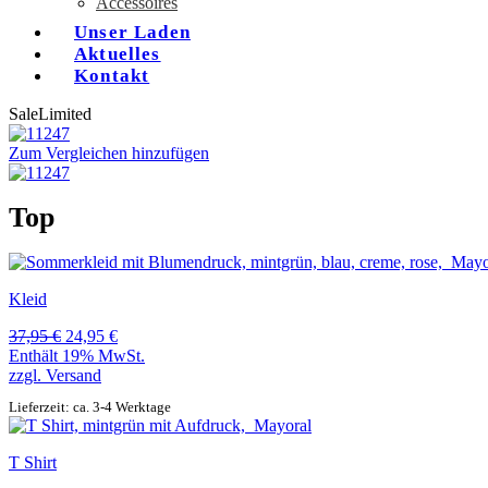
Accessoires
Unser Laden
Aktuelles
Kontakt
Sale
Limited
Zum Vergleichen hinzufügen
Top
Kleid
Ursprünglicher
Aktueller
37,95
€
24,95
€
Preis
Preis
Enthält 19% MwSt.
war:
ist:
zzgl.
Versand
37,95 €
24,95 €.
Lieferzeit: ca. 3-4 Werktage
T Shirt