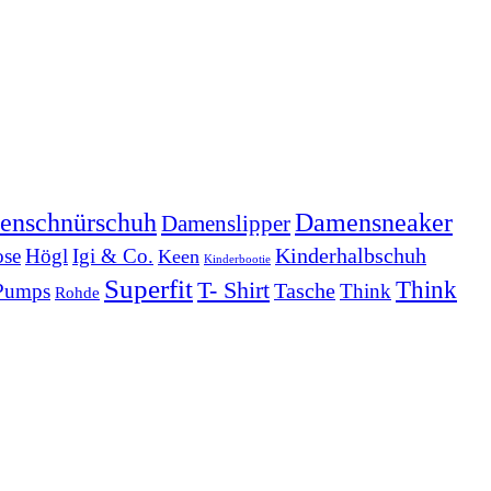
Damensneaker
enschnürschuh
Damenslipper
Kinderhalbschuh
se
Högl
Igi & Co.
Keen
Kinderbootie
Superfit
Think
T- Shirt
Tasche
Pumps
Think
Rohde