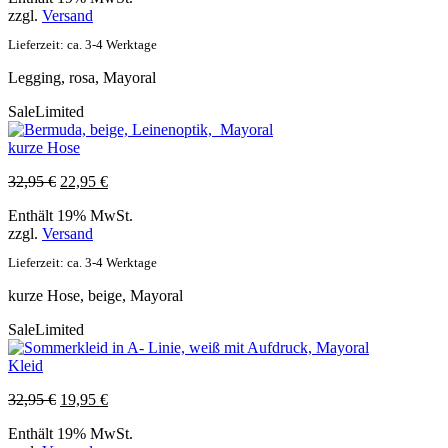
zzgl.
Versand
Lieferzeit: ca. 3-4 Werktage
Legging, rosa, Mayoral
Sale
Limited
kurze Hose
Ursprünglicher
Aktueller
32,95
€
22,95
€
Preis
Preis
Enthält 19% MwSt.
war:
ist:
zzgl.
Versand
32,95 €
22,95 €.
Lieferzeit: ca. 3-4 Werktage
kurze Hose, beige, Mayoral
Sale
Limited
Kleid
Ursprünglicher
Aktueller
32,95
€
19,95
€
Preis
Preis
Enthält 19% MwSt.
war:
ist: