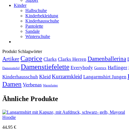
Slipper
Kinder
Halbschuhe
Kinderbekleidung
Kinderhausschuhe
Pantolette
Sandale
Winterschuhe
Produkt Schlagwörter
Caprice
Artiker
Damenballerina
Clarks
Clarks Herren
Damenstiefelette
Everybody
Haflinger
Goretex
Damenstiefel
Kurzarmkleid
Kleid
Kinderhausschuh
Langarmshirt Jungen
Damen
Verbenas
Warmfutter
Ähnliche Produkte
Hoodie
44,95
€