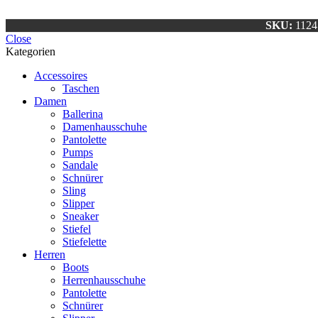
SKU:
1124
Close
Kategorien
Accessoires
Taschen
Damen
Ballerina
Damenhausschuhe
Pantolette
Pumps
Sandale
Schnürer
Sling
Slipper
Sneaker
Stiefel
Stiefelette
Herren
Boots
Herrenhausschuhe
Pantolette
Schnürer