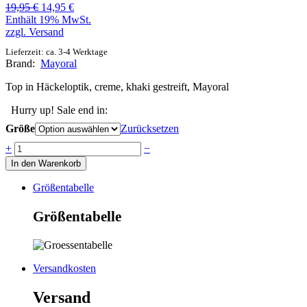
Ursprünglicher
Aktueller
19,95
€
14,95
€
Preis
Preis
Enthält 19% MwSt.
war:
ist:
zzgl.
Versand
19,95 €
14,95 €.
Lieferzeit: ca. 3-4 Werktage
Brand:
Mayoral
Top in Häckeloptik, creme, khaki gestreift, Mayoral
Hurry up! Sale end in:
Größe
Zurücksetzen
Anzahl
+
−
In den Warenkorb
Größentabelle
Größentabelle
Versandkosten
Versand