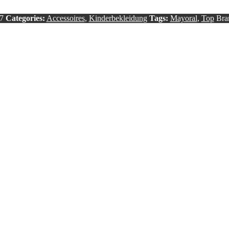
7
Categories:
Accessoires
,
Kinderbekleidung
Tags:
Mayoral
,
Top
Bra