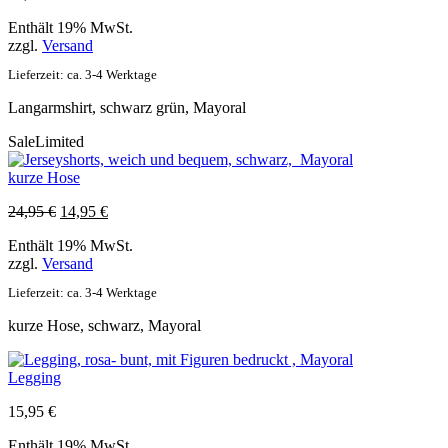
Enthält 19% MwSt.
zzgl.
Versand
Lieferzeit: ca. 3-4 Werktage
Langarmshirt, schwarz grün, Mayoral
Sale
Limited
kurze Hose
Ursprünglicher
Aktueller
24,95
€
14,95
€
Preis
Preis
Enthält 19% MwSt.
war:
ist:
zzgl.
Versand
24,95 €
14,95 €.
Lieferzeit: ca. 3-4 Werktage
kurze Hose, schwarz, Mayoral
Legging
15,95
€
Enthält 19% MwSt.