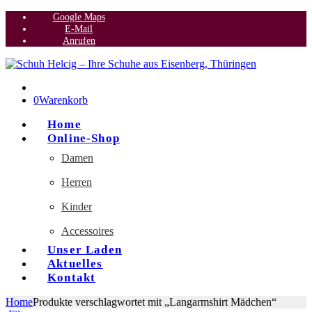
Google Maps
E-Mail
Anrufen
0
Warenkorb
Home
Online-Shop
Damen
Herren
Kinder
Accessoires
Unser Laden
Aktuelles
Kontakt
Home
Produkte verschlagwortet mit „Langarmshirt Mädchen“