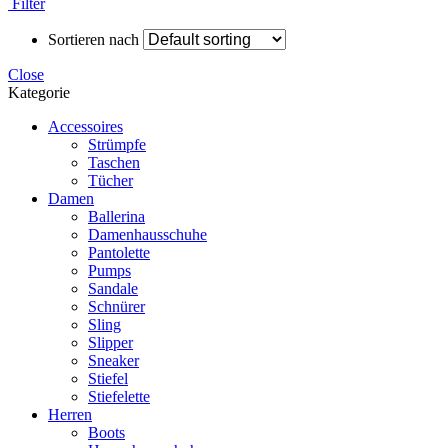
Filter
Sortieren nach
Close
Kategorie
Accessoires
Strümpfe
Taschen
Tücher
Damen
Ballerina
Damenhausschuhe
Pantolette
Pumps
Sandale
Schnürer
Sling
Slipper
Sneaker
Stiefel
Stiefelette
Herren
Boots