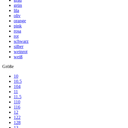
grau
grün
lila
oliv
orange
pink
rosa
rot
schwarz
silber
weinrot
weiß
Größe
10
10.5
104
11
11.5
110
116
12
122
128
13