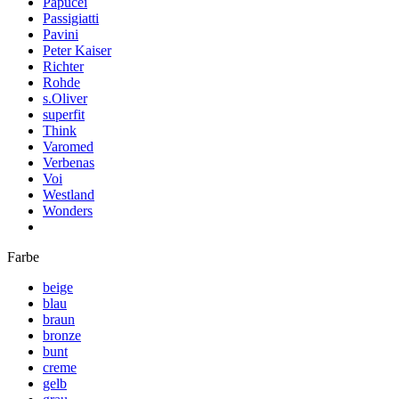
Papucei
Passigiatti
Pavini
Peter Kaiser
Richter
Rohde
s.Oliver
superfit
Think
Varomed
Verbenas
Voi
Westland
Wonders
Farbe
beige
blau
braun
bronze
bunt
creme
gelb