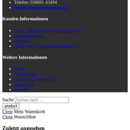
Telefon: 036691 43494
kontakt@schuhe-eisenberg.de
Kunden-Informationen
Preise, Versandkosten und Lieferung
Zahlungsweisen
Widerruf
Allgemeine Geschäftsbedingungen
Weitere Informationen
Home
Datenschutz
Cookie-Richtlinie (EU)
Impressum
Kontakt
Suche
Close
Mein Warenkorb
Close
Wunschliste
Zuletzt angesehen