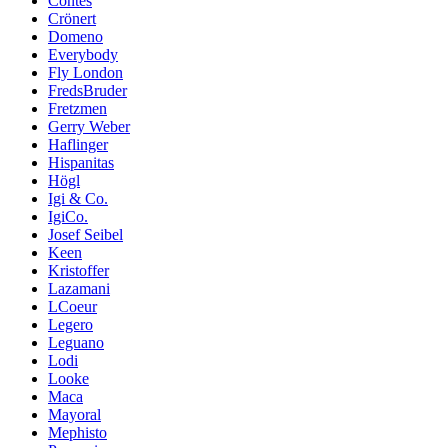
Contes
Crönert
Domeno
Everybody
Fly London
FredsBruder
Fretzmen
Gerry Weber
Haflinger
Hispanitas
Högl
Igi & Co.
IgiCo.
Josef Seibel
Keen
Kristoffer
Lazamani
LCoeur
Legero
Leguano
Lodi
Looke
Maca
Mayoral
Mephisto