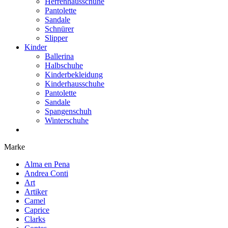
Herrenhausschuhe
Pantolette
Sandale
Schnürer
Slipper
Kinder
Ballerina
Halbschuhe
Kinderbekleidung
Kinderhausschuhe
Pantolette
Sandale
Spangenschuh
Winterschuhe
Marke
Alma en Pena
Andrea Conti
Art
Artiker
Camel
Caprice
Clarks