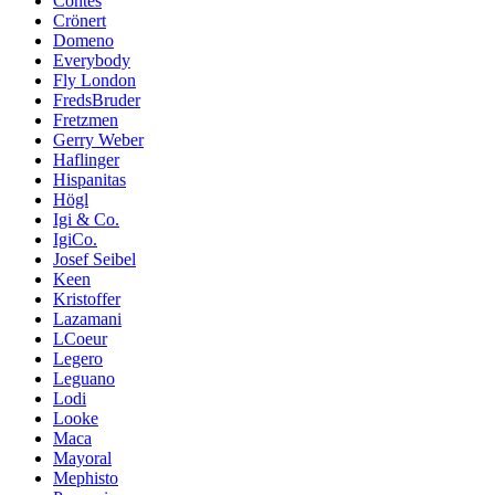
Contes
Crönert
Domeno
Everybody
Fly London
FredsBruder
Fretzmen
Gerry Weber
Haflinger
Hispanitas
Högl
Igi & Co.
IgiCo.
Josef Seibel
Keen
Kristoffer
Lazamani
LCoeur
Legero
Leguano
Lodi
Looke
Maca
Mayoral
Mephisto