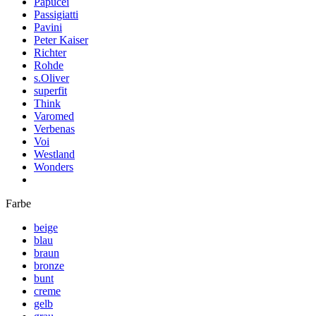
Papucei
Passigiatti
Pavini
Peter Kaiser
Richter
Rohde
s.Oliver
superfit
Think
Varomed
Verbenas
Voi
Westland
Wonders
Farbe
beige
blau
braun
bronze
bunt
creme
gelb