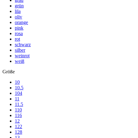
grau
grün
lila
oliv
orange
pink
rosa
rot
schwarz
silber
weinrot
weiß
Größe
10
10.5
104
11
11.5
110
116
12
122
128
13