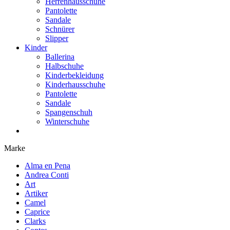
Herrenhausschuhe
Pantolette
Sandale
Schnürer
Slipper
Kinder
Ballerina
Halbschuhe
Kinderbekleidung
Kinderhausschuhe
Pantolette
Sandale
Spangenschuh
Winterschuhe
Marke
Alma en Pena
Andrea Conti
Art
Artiker
Camel
Caprice
Clarks