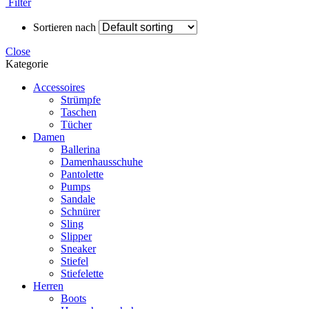
Filter
Sortieren nach
Close
Kategorie
Accessoires
Strümpfe
Taschen
Tücher
Damen
Ballerina
Damenhausschuhe
Pantolette
Pumps
Sandale
Schnürer
Sling
Slipper
Sneaker
Stiefel
Stiefelette
Herren
Boots