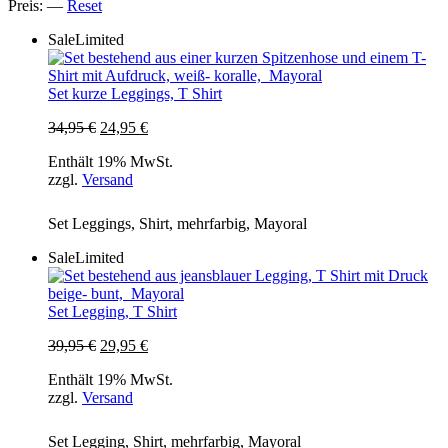
Preis:
—
Reset
Sale
Limited
Set kurze Leggings, T Shirt
Ursprünglicher
Aktueller
34,95
€
24,95
€
Preis
Preis
Enthält 19% MwSt.
war:
ist:
zzgl.
Versand
34,95 €
24,95 €.
Set Leggings, Shirt, mehrfarbig, Mayoral
Sale
Limited
Set Legging, T Shirt
Ursprünglicher
Aktueller
39,95
€
29,95
€
Preis
Preis
Enthält 19% MwSt.
war:
ist:
zzgl.
Versand
39,95 €
29,95 €.
Set Legging, Shirt, mehrfarbig, Mayoral