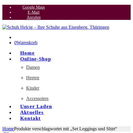
Google Maps
E-Mail
Anrufen
0
Warenkorb
Home
Online-Shop
Damen
Herren
Kinder
Accessoires
Unser Laden
Aktuelles
Kontakt
Home
Produkte verschlagwortet mit „Set Leggings und Shirt“