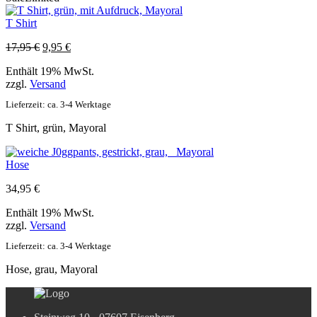
T Shirt
Ursprünglicher
Aktueller
17,95
€
9,95
€
Preis
Preis
Enthält 19% MwSt.
war:
ist:
zzgl.
Versand
17,95 €
9,95 €.
Lieferzeit: ca. 3-4 Werktage
T Shirt, grün, Mayoral
Hose
34,95
€
Enthält 19% MwSt.
zzgl.
Versand
Lieferzeit: ca. 3-4 Werktage
Hose, grau, Mayoral