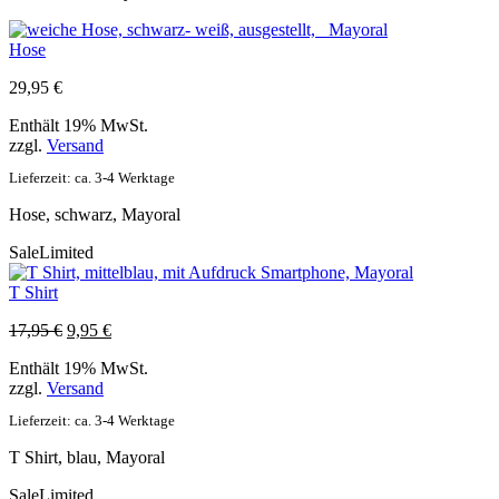
Hose
29,95
€
Enthält 19% MwSt.
zzgl.
Versand
Lieferzeit: ca. 3-4 Werktage
Hose, schwarz, Mayoral
Sale
Limited
T Shirt
Ursprünglicher
Aktueller
17,95
€
9,95
€
Preis
Preis
Enthält 19% MwSt.
war:
ist:
zzgl.
Versand
17,95 €
9,95 €.
Lieferzeit: ca. 3-4 Werktage
T Shirt, blau, Mayoral
Sale
Limited