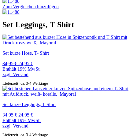
Zum Vergleichen hinzufügen
Set Leggings, T Shirt
Set kurze Hose, T- Shirt
Ursprünglicher
Aktueller
34,95
€
24,95
€
Preis
Preis
Enthält 19% MwSt.
war:
ist:
zzgl.
Versand
34,95 €
24,95 €.
Lieferzeit: ca. 3-4 Werktage
Set kurze Leggings, T Shirt
Ursprünglicher
Aktueller
34,95
€
24,95
€
Preis
Preis
Enthält 19% MwSt.
war:
ist:
zzgl.
Versand
34,95 €
24,95 €.
Lieferzeit: ca. 3-4 Werktage