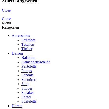
Zuletzt angesehen
Close
Close
Menu
Kategorien
Accessoires
Strümpfe
Taschen
Tücher
Damen
Ballerina
Damenhausschuhe
Pantolette
Pumps
Sandale
Schnürer
Sling
Slipper
Sneaker
Stiefel
Stiefelette
Herren