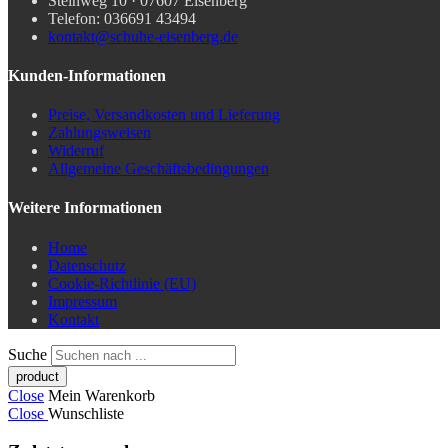
Steinweg 10 · 07607 Eisenberg
Telefon: 036691 43494
kontakt@schuhe-eisenberg.de
Kunden-Informationen
Preise, Versandkosten und Lieferung
Zahlungsweisen
Widerruf
Allgemeine Geschäftsbedingungen
Weitere Informationen
Home
Datenschutz
Cookie-Richtlinie (EU)
Impressum
Kontakt
Suche
Close
Mein Warenkorb
Close
Wunschliste