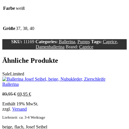
Farbe
weiß
Größe
37, 38, 40
SKU:
11169
Categories:
Ballerina
,
Pumps
Tags:
Caprice
,
Damenballerina
Brand:
Caprice
Ähnliche Produkte
Sale
Limited
Ballerina
Ursprünglicher
Aktueller
89,95
€
69,95
€
Preis
Preis
Enthält 19% MwSt.
war:
ist:
zzgl.
Versand
89,95 €
69,95 €.
Lieferzeit: ca. 3-4 Werktage
beige, flach, Josef Seibel