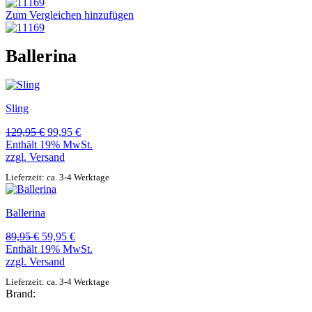
Zum Vergleichen hinzufügen
Ballerina
Sling
Ursprünglicher
Aktueller
129,95
€
99,95
€
Preis
Preis
Enthält 19% MwSt.
war:
ist:
zzgl.
Versand
129,95 €
99,95 €.
Lieferzeit: ca. 3-4 Werktage
Ballerina
Ursprünglicher
Aktueller
89,95
€
59,95
€
Preis
Preis
Enthält 19% MwSt.
war:
ist:
zzgl.
Versand
89,95 €
59,95 €.
Lieferzeit: ca. 3-4 Werktage
Brand: