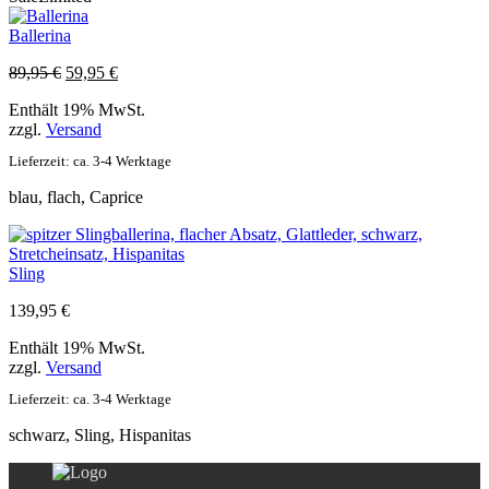
Ballerina
Ursprünglicher
Aktueller
89,95
€
59,95
€
Preis
Preis
Enthält 19% MwSt.
war:
ist:
zzgl.
Versand
89,95 €
59,95 €.
Lieferzeit: ca. 3-4 Werktage
blau, flach, Caprice
Sling
139,95
€
Enthält 19% MwSt.
zzgl.
Versand
Lieferzeit: ca. 3-4 Werktage
schwarz, Sling, Hispanitas