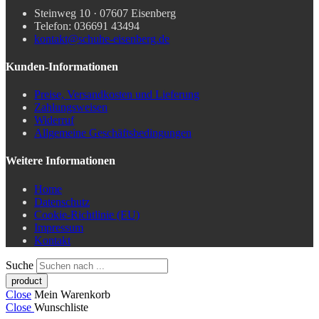
Steinweg 10 · 07607 Eisenberg
Telefon: 036691 43494
kontakt@schuhe-eisenberg.de
Kunden-Informationen
Preise, Versandkosten und Lieferung
Zahlungsweisen
Widerruf
Allgemeine Geschäftsbedingungen
Weitere Informationen
Home
Datenschutz
Cookie-Richtlinie (EU)
Impressum
Kontakt
Suche
Close
Mein Warenkorb
Close
Wunschliste