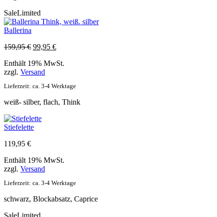
Sale
Limited
Ballerina
Ursprünglicher
Aktueller
159,95
€
99,95
€
Preis
Preis
Enthält 19% MwSt.
war:
ist:
zzgl.
Versand
159,95 €
99,95 €.
Lieferzeit: ca. 3-4 Werktage
weiß- silber, flach, Think
Stiefelette
119,95
€
Enthält 19% MwSt.
zzgl.
Versand
Lieferzeit: ca. 3-4 Werktage
schwarz, Blockabsatz, Caprice
Sale
Limited