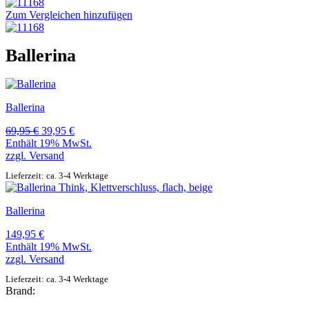
Zum Vergleichen hinzufügen
Ballerina
Ballerina
Ursprünglicher
Aktueller
69,95
€
39,95
€
Preis
Preis
Enthält 19% MwSt.
war:
ist:
zzgl.
Versand
69,95 €
39,95 €.
Lieferzeit: ca. 3-4 Werktage
Ballerina
149,95
€
Enthält 19% MwSt.
zzgl.
Versand
Lieferzeit: ca. 3-4 Werktage
Brand: