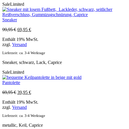
Sale
Limited
Sneaker
Ursprünglicher
Aktueller
99,95
€
69,95
€
Preis
Preis
Enthält 19% MwSt.
war:
ist:
zzgl.
Versand
99,95 €
69,95 €.
Lieferzeit: ca. 3-4 Werktage
Sneaker, schwarz, Lack, Caprice
Sale
Limited
Pantolette
Ursprünglicher
Aktueller
69,95
€
39,95
€
Preis
Preis
Enthält 19% MwSt.
war:
ist:
zzgl.
Versand
69,95 €
39,95 €.
Lieferzeit: ca. 3-4 Werktage
metallic, Keil, Caprice