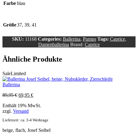
Farbe
blau
Größe
37, 39, 41
SKU:
11168
Categories:
Ballerina
,
Pumps
Tags:
Caprice
,
Damenballerina
Brand:
Caprice
Ähnliche Produkte
Sale
Limited
Ballerina
Ursprünglicher
Aktueller
89,95
€
69,95
€
Preis
Preis
Enthält 19% MwSt.
war:
ist:
zzgl.
Versand
89,95 €
69,95 €.
Lieferzeit: ca. 3-4 Werktage
beige, flach, Josef Seibel