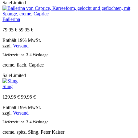
Sale
Limited
Ballerina
Ursprünglicher
Aktueller
79,95
€
59,95
€
Preis
Preis
Enthält 19% MwSt.
war:
ist:
zzgl.
Versand
79,95 €
59,95 €.
Lieferzeit: ca. 3-4 Werktage
creme, flach, Caprice
Sale
Limited
Sling
Ursprünglicher
Aktueller
129,95
€
99,95
€
Preis
Preis
Enthält 19% MwSt.
war:
ist:
zzgl.
Versand
129,95 €
99,95 €.
Lieferzeit: ca. 3-4 Werktage
creme, spitz, Sling, Peter Kaiser