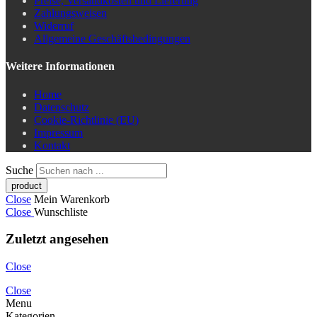
Preise, Versandkosten und Lieferung
Zahlungsweisen
Widerruf
Allgemeine Geschäftsbedingungen
Weitere Informationen
Home
Datenschutz
Cookie-Richtlinie (EU)
Impressum
Kontakt
Suche
Close
Mein Warenkorb
Close
Wunschliste
Zuletzt angesehen
Close
Close
Menu
Kategorien