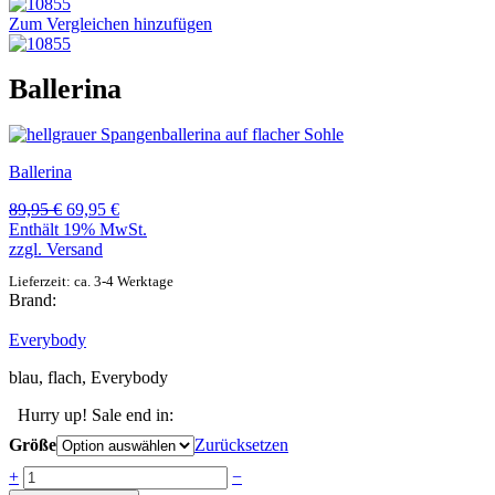
Zum Vergleichen hinzufügen
Ballerina
Ballerina
Ursprünglicher
Aktueller
89,95
€
69,95
€
Preis
Preis
Enthält 19% MwSt.
war:
ist:
zzgl.
Versand
89,95 €
69,95 €.
Lieferzeit: ca. 3-4 Werktage
Brand:
Everybody
blau, flach, Everybody
Hurry up! Sale end in:
Größe
Zurücksetzen
Anzahl
+
−