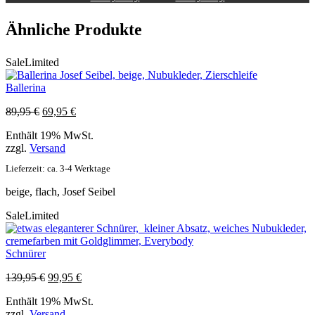
Ähnliche Produkte
Sale
Limited
Ballerina
Ursprünglicher
Aktueller
89,95
€
69,95
€
Preis
Preis
Enthält 19% MwSt.
war:
ist:
zzgl.
Versand
89,95 €
69,95 €.
Lieferzeit: ca. 3-4 Werktage
beige, flach, Josef Seibel
Sale
Limited
Schnürer
Ursprünglicher
Aktueller
139,95
€
99,95
€
Preis
Preis
Enthält 19% MwSt.
war:
ist:
zzgl.
Versand
139,95 €
99,95 €.