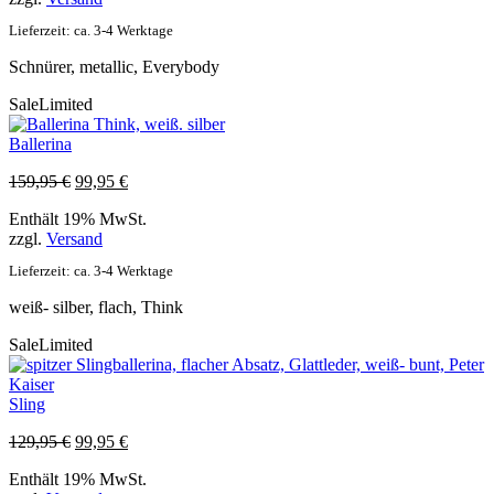
Lieferzeit: ca. 3-4 Werktage
Schnürer, metallic, Everybody
Sale
Limited
Ballerina
Ursprünglicher
Aktueller
159,95
€
99,95
€
Preis
Preis
Enthält 19% MwSt.
war:
ist:
zzgl.
Versand
159,95 €
99,95 €.
Lieferzeit: ca. 3-4 Werktage
weiß- silber, flach, Think
Sale
Limited
Sling
Ursprünglicher
Aktueller
129,95
€
99,95
€
Preis
Preis
Enthält 19% MwSt.
war:
ist: