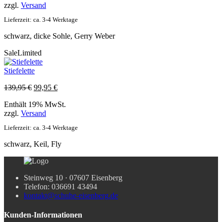
zzgl.
Versand
Lieferzeit: ca. 3-4 Werktage
schwarz, dicke Sohle, Gerry Weber
Sale
Limited
Stiefelette
Ursprünglicher
Aktueller
139,95
€
99,95
€
Preis
Preis
Enthält 19% MwSt.
war:
ist:
zzgl.
Versand
139,95 €
99,95 €.
Lieferzeit: ca. 3-4 Werktage
schwarz, Keil, Fly
Steinweg 10 · 07607 Eisenberg
Telefon: 036691 43494
kontakt@schuhe-eisenberg.de
Kunden-Informationen