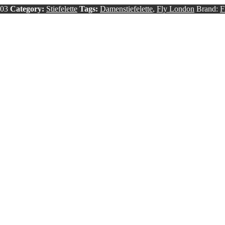
303
Category:
Stiefelette
Tags:
Damenstiefelette
,
Fly London
Brand:
F