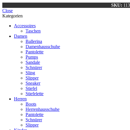
SKU:
11
Close
Kategorien
Accessoires
Taschen
Damen
Ballerina
Damenhausschuhe
Pantolette
Pumps
Sandale
Schnürer
Sling
Slipper
Sneaker
Stiefel
Stiefelette
Herren
Boots
Herrenhausschuhe
Pantolette
Schnürer
Slipper