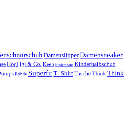
Damensneaker
enschnürschuh
Damenslipper
Kinderhalbschuh
se
Högl
Igi & Co.
Keen
Kinderbootie
Superfit
Think
T- Shirt
Tasche
Pumps
Think
Rohde