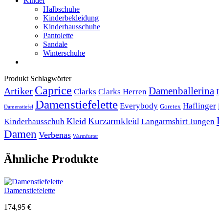
Kinder
Halbschuhe
Kinderbekleidung
Kinderhausschuhe
Pantolette
Sandale
Winterschuhe
Produkt Schlagwörter
Caprice
Artiker
Damenballerina
Clarks
Clarks Herren
Damenstiefelette
Everybody
Haflinger
Goretex
Damenstiefel
Kurzarmkleid
Kleid
Kinderhausschuh
Langarmshirt Jungen
Damen
Verbenas
Warmfutter
Ähnliche Produkte
Damenstiefelette
174,95
€