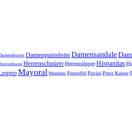
Damensandale
Dam
Damenpantolette
Damenboots
Herrenschnürer
Hispanitas
Herrenslipper
Ho
Herrenboots
Mayoral
Legero
Pantoffel
Pavini
Peter Kaiser
Mephisto