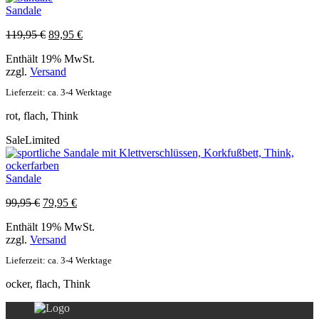
Sandale
Ursprünglicher
Aktueller
119,95
€
89,95
€
Preis
Preis
Enthält 19% MwSt.
war:
ist:
zzgl.
Versand
119,95 €
89,95 €.
Lieferzeit: ca. 3-4 Werktage
rot, flach, Think
Sale
Limited
Sandale
Ursprünglicher
Aktueller
99,95
€
79,95
€
Preis
Preis
Enthält 19% MwSt.
war:
ist:
zzgl.
Versand
99,95 €
79,95 €.
Lieferzeit: ca. 3-4 Werktage
ocker, flach, Think