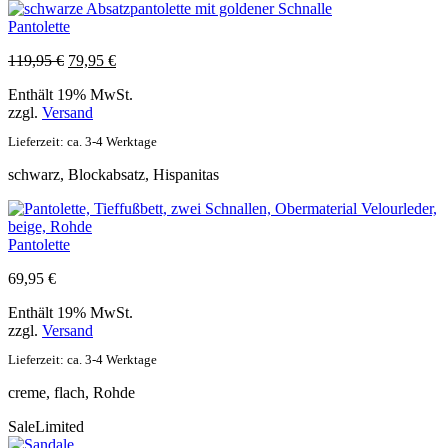
Pantolette
Ursprünglicher
Aktueller
119,95
€
79,95
€
Preis
Preis
Enthält 19% MwSt.
war:
ist:
zzgl.
Versand
119,95 €
79,95 €.
Lieferzeit: ca. 3-4 Werktage
schwarz, Blockabsatz, Hispanitas
Pantolette
69,95
€
Enthält 19% MwSt.
zzgl.
Versand
Lieferzeit: ca. 3-4 Werktage
creme, flach, Rohde
Sale
Limited