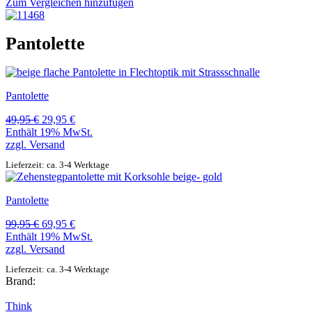
Zum Vergleichen hinzufügen
Pantolette
Pantolette
Ursprünglicher
Aktueller
49,95
€
29,95
€
Preis
Preis
Enthält 19% MwSt.
war:
ist:
zzgl.
Versand
49,95 €
29,95 €.
Lieferzeit: ca. 3-4 Werktage
Pantolette
Ursprünglicher
Aktueller
99,95
€
69,95
€
Preis
Preis
Enthält 19% MwSt.
war:
ist:
zzgl.
Versand
99,95 €
69,95 €.
Lieferzeit: ca. 3-4 Werktage
Brand:
Think