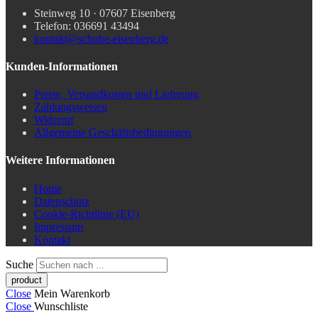
Steinweg 10 · 07607 Eisenberg
Telefon: 036691 43494
kontakt@schuhe-eisenberg.de
Kunden-Informationen
Preise, Versandkosten und Lieferung
Zahlungsweisen
Widerruf
Allgemeine Geschäftsbedingungen
Weitere Informationen
Home
Datenschutz
Cookie-Richtlinie (EU)
Impressum
Kontakt
Suche
Close
Mein Warenkorb
Close
Wunschliste