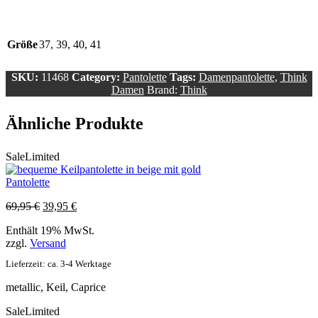
Größe
37, 39, 40, 41
SKU:
11468
Category:
Pantolette
Tags:
Damenpantolette
,
Think
Damen
Brand:
Think
Ähnliche Produkte
Sale
Limited
Pantolette
Ursprünglicher
Aktueller
69,95
€
39,95
€
Preis
Preis
Enthält 19% MwSt.
war:
ist:
zzgl.
Versand
69,95 €
39,95 €.
Lieferzeit: ca. 3-4 Werktage
metallic, Keil, Caprice
Sale
Limited