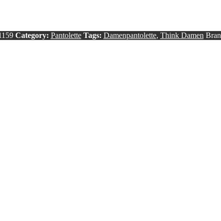
1159
Category:
Pantolette
Tags:
Damenpantolette
,
Think Damen
Bran