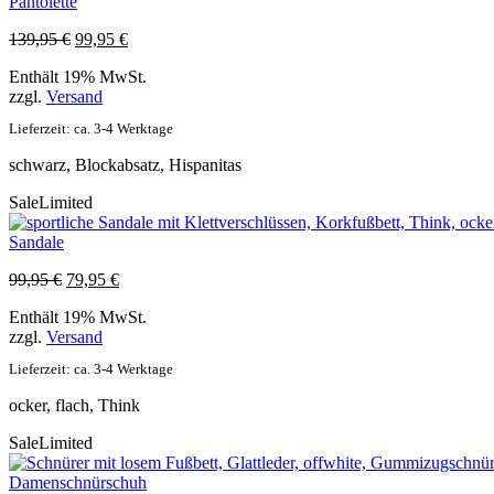
Pantolette
Ursprünglicher
Aktueller
139,95
€
99,95
€
Preis
Preis
Enthält 19% MwSt.
war:
ist:
zzgl.
Versand
139,95 €
99,95 €.
Lieferzeit: ca. 3-4 Werktage
schwarz, Blockabsatz, Hispanitas
Sale
Limited
Sandale
Ursprünglicher
Aktueller
99,95
€
79,95
€
Preis
Preis
Enthält 19% MwSt.
war:
ist:
zzgl.
Versand
99,95 €
79,95 €.
Lieferzeit: ca. 3-4 Werktage
ocker, flach, Think
Sale
Limited
Damenschnürschuh