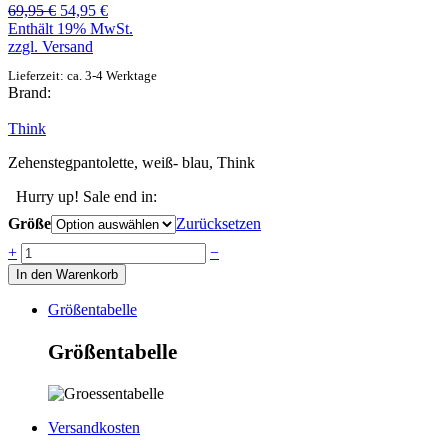
Ursprünglicher
Aktueller
69,95
€
54,95
€
Preis
Preis
Enthält 19% MwSt.
war:
ist:
zzgl.
Versand
69,95 €
54,95 €.
Lieferzeit: ca. 3-4 Werktage
Brand:
Think
Zehenstegpantolette, weiß- blau, Think
Hurry up! Sale end in:
Größe
Zurücksetzen
Anzahl
+
−
In den Warenkorb
Größentabelle
Größentabelle
Versandkosten