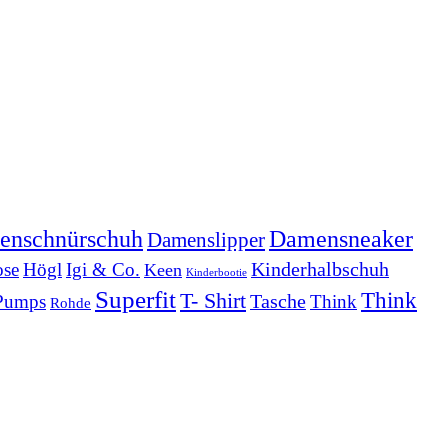
Damensneaker
enschnürschuh
Damenslipper
Kinderhalbschuh
se
Högl
Igi & Co.
Keen
Kinderbootie
Superfit
Think
T- Shirt
Tasche
Pumps
Think
Rohde