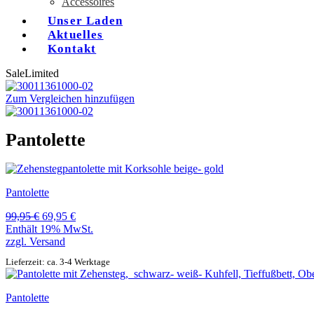
Accessoires
Unser Laden
Aktuelles
Kontakt
Sale
Limited
Zum Vergleichen hinzufügen
Pantolette
Pantolette
Ursprünglicher
Aktueller
99,95
€
69,95
€
Preis
Preis
Enthält 19% MwSt.
war:
ist:
zzgl.
Versand
99,95 €
69,95 €.
Lieferzeit: ca. 3-4 Werktage
Pantolette