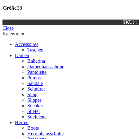
Größe
38
SKU:
1
Close
Kategorien
Accessoires
Taschen
Damen
Ballerina
Damenhausschuhe
Pantolette
Pumps
Sandale
Schnürer
Sling
Slipper
Sneaker
Stiefel
Stiefelette
Herren
Boots
Herrenhausschuhe