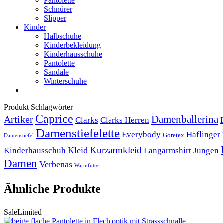
Pantolette
Schnürer
Slipper
Kinder
Halbschuhe
Kinderbekleidung
Kinderhausschuhe
Pantolette
Sandale
Winterschuhe
Produkt Schlagwörter
Caprice
Artiker
Damenballerina
Clarks
Clarks Herren
Damenstiefelette
Everybody
Haflinger
Goretex
Damenstiefel
Kurzarmkleid
Kleid
Kinderhausschuh
Langarmshirt Jungen
Damen
Verbenas
Warmfutter
Ähnliche Produkte
Sale
Limited