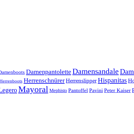
Damensandale
Dam
Damenpantolette
Damenboots
Herrenschnürer
Hispanitas
Herrenslipper
Ho
Herrenboots
Mayoral
Legero
Pantoffel
Pavini
Peter Kaiser
Mephisto