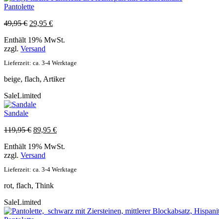
Pantolette
Ursprünglicher
Aktueller
49,95
€
29,95
€
Preis
Preis
Enthält 19% MwSt.
war:
ist:
zzgl.
Versand
49,95 €
29,95 €.
Lieferzeit: ca. 3-4 Werktage
beige, flach, Artiker
Sale
Limited
Sandale
Ursprünglicher
Aktueller
119,95
€
89,95
€
Preis
Preis
Enthält 19% MwSt.
war:
ist:
zzgl.
Versand
119,95 €
89,95 €.
Lieferzeit: ca. 3-4 Werktage
rot, flach, Think
Sale
Limited