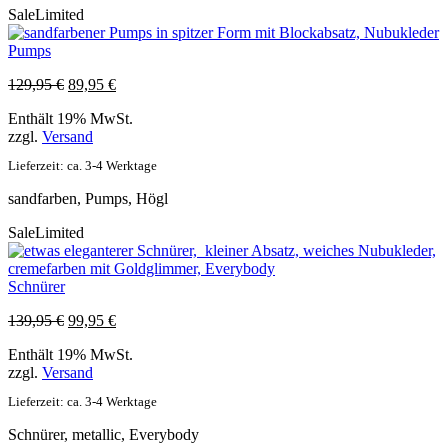
Sale
Limited
Pumps
Ursprünglicher
Aktueller
129,95
€
89,95
€
Preis
Preis
Enthält 19% MwSt.
war:
ist:
zzgl.
Versand
129,95 €
89,95 €.
Lieferzeit: ca. 3-4 Werktage
sandfarben, Pumps, Högl
Sale
Limited
Schnürer
Ursprünglicher
Aktueller
139,95
€
99,95
€
Preis
Preis
Enthält 19% MwSt.
war:
ist:
zzgl.
Versand
139,95 €
99,95 €.
Lieferzeit: ca. 3-4 Werktage
Schnürer, metallic, Everybody