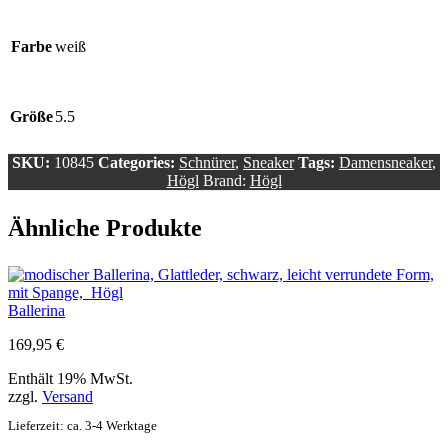
Farbe
weiß
Größe
5.5
SKU:
10845
Categories:
Schnürer
,
Sneaker
Tags:
Damensneaker
,
Högl
Brand:
Högl
Ähnliche Produkte
Ballerina
169,95
€
Enthält 19% MwSt.
zzgl.
Versand
Lieferzeit: ca. 3-4 Werktage