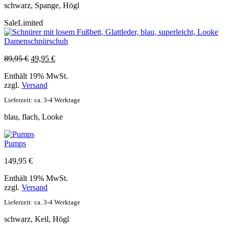
schwarz, Spange, Högl
Sale
Limited
Damenschnürschuh
Ursprünglicher
Aktueller
89,95
€
49,95
€
Preis
Preis
Enthält 19% MwSt.
war:
ist:
zzgl.
Versand
89,95 €
49,95 €.
Lieferzeit: ca. 3-4 Werktage
blau, flach, Looke
Pumps
149,95
€
Enthält 19% MwSt.
zzgl.
Versand
Lieferzeit: ca. 3-4 Werktage
schwarz, Keil, Högl