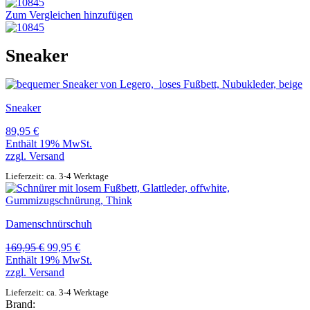
Zum Vergleichen hinzufügen
Sneaker
Sneaker
89,95
€
Enthält 19% MwSt.
zzgl.
Versand
Lieferzeit: ca. 3-4 Werktage
Damenschnürschuh
Ursprünglicher
Aktueller
169,95
€
99,95
€
Preis
Preis
Enthält 19% MwSt.
war:
ist:
zzgl.
Versand
169,95 €
99,95 €.
Lieferzeit: ca. 3-4 Werktage
Brand: